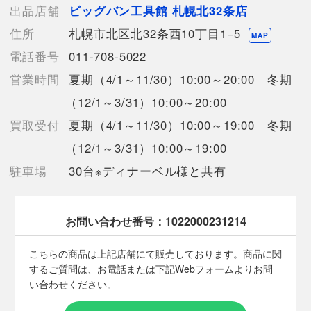
の反映が間に合わず欠品となってしまう場合がございます。
出品店舗
ビッグバン工具館 札幌北32条店
売切れの場合は、ご購入をキャンセルさせていただく場合がござ
住所
札幌市北区北32条西10丁目1−5
います。】
MAP
電話番号
011-708-5022
営業時間
夏期（4/1～11/30）10:00～20:00 冬期
【備考/コメント】
使用にともなう若干のキズ、汚れはございますが、大きなダメー
（12/1～3/31）10:00～20:00
ジは無い状態です。
買取受付
夏期（4/1～11/30）10:00～19:00 冬期
中古品のため傷、汚れが御座います。
実際の作業手順に沿った動作確認は環境がない為、行っておりま
（12/1～3/31）10:00～19:00
せんのでご了承下さい。
駐車場
30台※ディナーベル様と共有
■状態等は画像をご確認・ご参照下さい。
こちらの商品はお客様から買取させていただいた商品であり、
お問い合わせ番号：
1022000231214
人の手を経た商品です。
こちらの商品は上記店舗にて販売しております。商品に関
■弊社からは、ご落札やご購入いただいた全てのお客様に評価を
するご質問は、お電話または下記Webフォームよりお問
行なっております。
い合わせください。
評価ご不要のお客様は、ご落札・ご購入をお控えください。