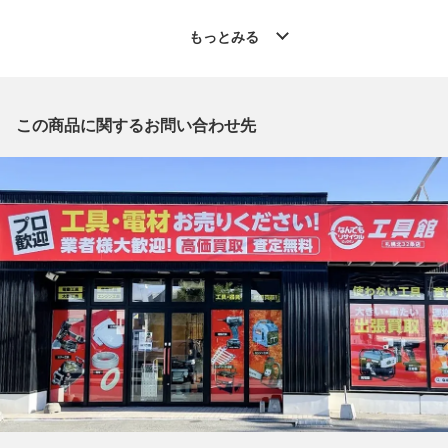
◆こちらの商品は「なんでもリサイクルビッグバン工具館 札幌
北32条店 」からの出品です。
もっとみる
質問欄からの質問回答は致しておりませんので、商品についてご
質問がございましたら、
出品店舗にお電話にてお問い合わせください。
※「なんでもリサイクルビッグバン 公式オンラインストアの出
この商品に関するお問い合わせ先
品商品」と「店舗内商品コード」をお知らせ下さい。
電話番号：011-708-5022
【店舗内商品コード】1022000231214
【メーカー】MAC TOOLS/マック
【型番】MG6
【付属品】なし
【ランク】Bランク
通常使用による傷や汚れが見受けられる中古品
【使用予定配送業者】佐川急便 飛脚宅配便60サイズ
【こちらの商品は在庫連動システムを導入し、店頭や他ネットシ
ョップと併売を行なっておりますが、タイミングによりシステム