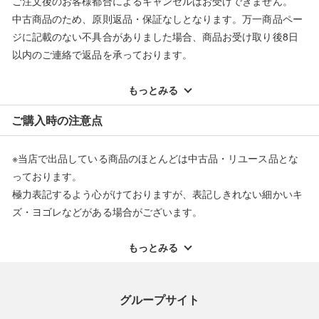
ご注文後のお客様都合によるキャンセルはお受けできません。
中古商品のため、原則返品・保証なしとなります。万一商品ペー
ジに記載のない不具合がありました場合、商品お受け取り後8日
以内のご連絡で返品を承っております。
※記載のない不具合による返品については、購入代金・手数料・
配送料ともに当社負担で対応いたします。
もっとみる
※オンラインストアで購入頂いた商品は、店頭での返品はお受け
ご購入時の注意点
できません。また、商品の修理及び交換に関しては承ることがで
きません。あらかじめご了承ください。
※当店で出品している商品のほとんどは中古品・リユース品とな
返品・交換について
っております。
極力表記するよう心がけておりますが、表記しきれない細かいキ
ズ・ヨゴレなどがある場合がございます。
中古品・リユース品の特性を十分ご理解いただきますようお願い
申し上げます。
もっとみる
※掲載している一部商品は店頭にて展示中の商品もございます。
展示・保管中に劣化や変化などしてしまう恐れもございますので
グループサイト
ご理解くださいますようお願い申し上げます。
※お使いのモニター等により、写真と実際のお色が若干異なる場