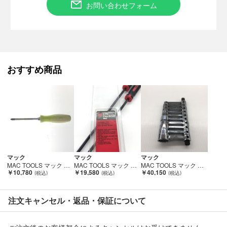
お問い合わせフォーム
■弊社（株式会社オカモト）を装った偽装サイトにご注意くださ
い■
弊社（株式会社オカモト）の商品画像や文章を無断盗用した『偽
装サイト』を確認しておりますが、
当店とは一切関係がございませんのでご注意ください。
おすすめ商品
マック
マック
マック
MAC TOOLS マック ドライバー 限定色グリップ DG22 ライムキャンディ Bランク
MAC TOOLS マック フレックスドライバーセット 程度A 本体のみ SDRFL2PT レッド×黒 Aランク
MAC TOOLS マック ハンドツール 10PCメトリックトルクアダプターセット 程度A SXBM102H Bランク
￥10,780
￥19,580
￥40,150
注文キャンセル・返品・保証について