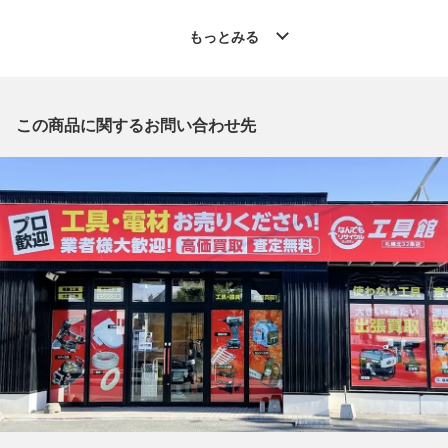
◆こちらの商品は「なんでもリサイクルビッグバン工具館 札幌
北32条店 」からの出品です。
もっとみる
質問欄からの質問回答は致しておりませんので、商品についてご
質問がございましたら、
出品店舗にお電話にてお問い合わせください。
※「なんでもリサイクルビッグバン 公式オンラインストアの出
この商品に関するお問い合わせ先
品商品」と「店舗内商品コード」をお知らせ下さい。
電話番号：011-708-5022
【店舗内商品コード】1022000344990
【メーカー】HITACHI/日立
【型番】C14DSL2
【カラー】パープル
【付属品】なし
【ランク】Cランク
使用感やキズや汚れ等が目立つ中古品
【使用予定配送業者】佐川急便 飛脚宅配便80サイズ
【こちらの商品は在庫連動システムを導入し、店頭や他ネットシ
ョップと併売を行なっておりますが、
タイミングによりシステムの反映が間に合わず欠品となってしま