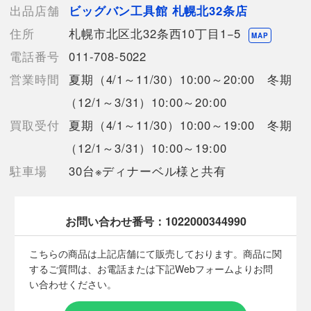
う場合がございます。
出品店舗
ビッグバン工具館 札幌北32条店
売切れの場合は、ご購入をキャンセルさせていただく場合がござ
住所
札幌市北区北32条西10丁目1−5
います。】
MAP
電話番号
011-708-5022
営業時間
夏期（4/1～11/30）10:00～20:00 冬期
【備考/コメント】
使用に伴うキズや汚れがございます。
（12/1～3/31）10:00～20:00
店頭展示品のため、微細な傷汚れ等に関しましてはご容赦下さい
買取受付
夏期（4/1～11/30）10:00～19:00 冬期
ませ。
ご理解、ご了承の店上ご入札くださいますようお願い致します。
（12/1～3/31）10:00～19:00
駐車場
30台※ディナーベル様と共有
■状態等は画像をご確認・ご参照下さい。
こちらの商品はお客様から買取させていただいた商品であり、
お問い合わせ番号：
1022000344990
人の手を経た商品です。
こちらの商品は上記店舗にて販売しております。商品に関
■弊社（株式会社オカモト）を装った偽装サイトにご注意くださ
するご質問は、お電話または下記Webフォームよりお問
い■
い合わせください。
弊社（株式会社オカモト）の商品画像や文章を無断盗用した『偽
装サイト』を確認しておりますが、