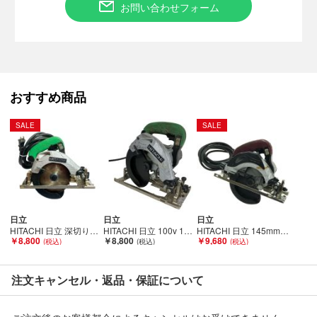
お問い合わせフォーム
当店とは一切関係がございませんのでご注意ください。
おすすめ商品
SALE
SALE
日立
日立
日立
HITACHI 日立 深切り丸ノコ コード式 100v 2008.12製造 C5MBYA グリーン Cランク
HITACHI 日立 100v 157mm 丸のこ T型レンチ付 C5MBYA ブラック×グリーン Cランク
HITACHI 日立 145mm 深切り電子丸のこ C5MVY 本体のみ コード式 2016年製 キズヨゴレ有 Cランク
￥8,800
￥8,800
￥9,680
注文キャンセル・返品・保証について