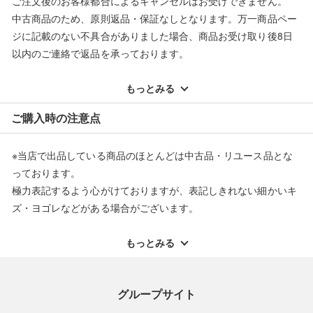
ご注文後のお客様都合によるキャンセルはお受けできません。
中古商品のため、原則返品・保証なしとなります。万一商品ペー
ジに記載のない不具合がありました場合、商品お受け取り後8日
以内のご連絡で返品を承っております。
※記載のない不具合による返品については、購入代金・手数料・
配送料ともに当社負担で対応いたします。
もっとみる
※オンラインストアで購入頂いた商品は、店頭での返品はお受け
ご購入時の注意点
できません。また、商品の修理及び交換に関しては承ることがで
きません。あらかじめご了承ください。
※当店で出品している商品のほとんどは中古品・リユース品とな
返品・交換について
っております。
極力表記するよう心がけておりますが、表記しきれない細かいキ
ズ・ヨゴレなどがある場合がございます。
中古品・リユース品の特性を十分ご理解いただきますようお願い
申し上げます。
もっとみる
※掲載している一部商品は店頭にて展示中の商品もございます。
展示・保管中に劣化や変化などしてしまう恐れもございますので
グループサイト
ご理解くださいますようお願い申し上げます。
※お使いのモニター等により、写真と実際のお色が若干異なる場