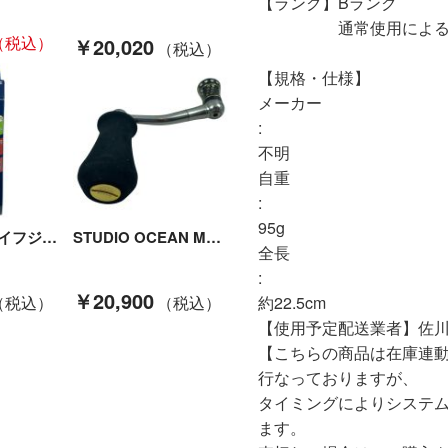
【ランク】Bランク
通常使用による傷や
￥20,020
【規格・仕様】
メーカー
:
不明
自重
:
95g
Bluestorm ライフジャケット 未使用品(S) BSJ-9320RSⅡ Aランク
STUDIO OCEAN MARK カスタムハンドル AL NC 88 Bランク
全長
:
￥20,900
約22.5cm
【使用予定配送業者】佐川
【こちらの商品は在庫連
行なっておりますが、
タイミングによりシステ
ます。