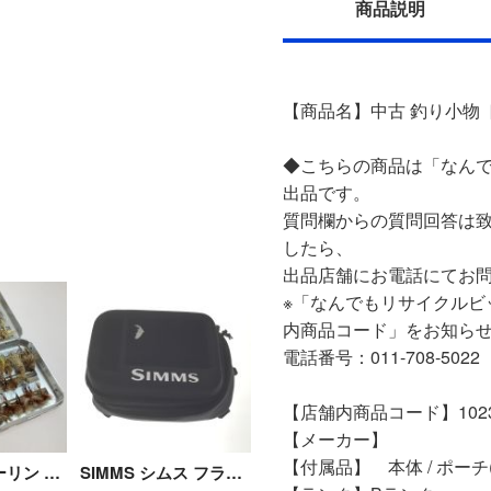
商品説明
【商品名】中古 釣り小物 
◆こちらの商品は「なんで
出品です。
質問欄からの質問回答は
したら、
出品店舗にお電話にてお
※「なんでもリサイクルビ
内商品コード」をお知ら
電話番号：011-708-5022
【店舗内商品コード】10230
【メーカー】
【付属品】 本体 / ポーチ(A
PERRINE パーリン アルミ製フライボックス 完成ドライフライセット Cランク
SIMMS シムス フライ収納 FS CHEST PACK ブラック Aランク