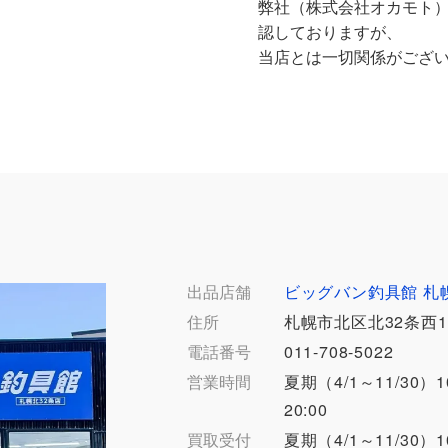
弊社（株式会社オカモト
認しておりますが、
当店とは一切関係がござ
出品店舗
ビッグバン釣具館 札
住所
札幌市北区北32条西1
電話番号
011-708-5022
営業時間
夏期（4/1～11/30）1
20:00
買取受付
夏期（4/1～11/30）1