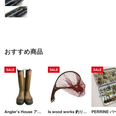
おすすめ商品
SALE
SALE
SALE
Angler's House アークティックニーブーツ Lサイズ インナーソックス毛玉あり Cランク
Is wood works 釣り具 タモ ネット 網 程度A Aランク