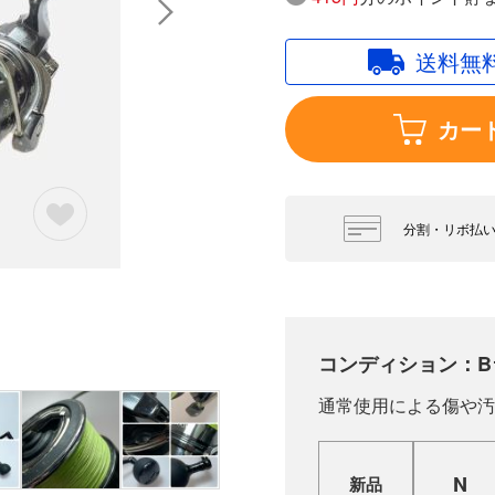
送料無
カー
分割・リボ払
コンディション：B
通常使用による傷や汚
N
新品