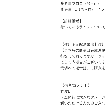
糸巻量フロロ（号－m）：4－
糸巻量PE（号－m）：1.5－
【詳細備考】
巻いているラインについ
【使用予定配送業者】佐川
【こちらの商品は在庫連
行なっておりますが、タ
てしまう場合がございま
売切れの場合は、ご購入
【備考/コメント】
程度B
・全体的に大きなダメー
解いただける方のみご入