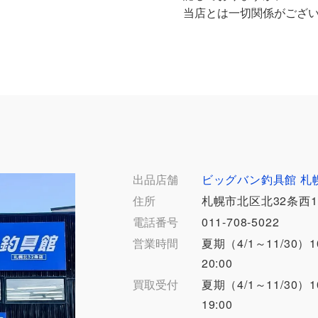
当店とは一切関係がござ
出品店舗
ビッグバン釣具館 札
住所
札幌市北区北32条西1
電話番号
011-708-5022
営業時間
夏期（4/1～11/30）1
20:00
買取受付
夏期（4/1～11/30）1
19:00