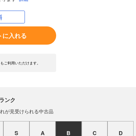
料
トに入れる
いもご利用いただけます。
ランク
れが見受けられる中古品
S
A
B
C
D