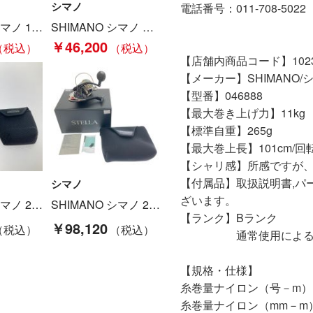
シマノ
電話番号：011-708-5022
SHIMANO シマノ 19 バルケッタプレミアム 150DHXG 04011 Bランク
SHIMANO シマノ カルカッタコンクエスト200 CALCUTTACONQUEST200 Bランク
￥46,200
【店舗内商品コード】10230
【メーカー】SHIMANO/
【型番】046888
【最大巻き上げ力】11kg
【標準自重】265g
【最大巻上長】101cm/回
【シャリ感】所感ですが
【付属品】取扱説明書,パ
シマノ
ざいます。
SHIMANO シマノ 23 カルカッタコンクエスト BFS XG 左ハンドル 045713 Aランク
SHIMANO シマノ 20ステラSW 18000HG 04080 Bランク
【ランク】Bランク
￥98,120
通常使用による傷や
【規格・仕様】
糸巻量ナイロン（号－m）：4
糸巻量ナイロン（mm－m）：0