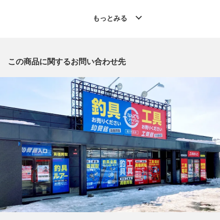
◆こちらの商品は「なんでもリサイクルビッグバン釣具館旭川末
広店 」からの出品です。
もっとみる
質問欄からの質問回答は致しておりませんので、商品についてご
質問がございましたら、
出品店舗にお電話にてお問い合わせください。
※「なんでもリサイクルビッグバン 公式オンラインストアの出
この商品に関するお問い合わせ先
品商品」と「店舗内商品コード」をお知らせ下さい。
電話番号：0166-74-8250
【店舗内商品コード】1027000057642
【メーカー】SHIMANO/シマノ
【付属品】ケース
【ランク】Bランク
通常使用による傷や汚れが見受けられる中古品
【詳細備考】
本体にスレ傷、少々のヨゴレ等、外箱にスレ傷、ヨゴレ等、多少
の使用感が見られます。
画面に写らない細かい傷がございます。