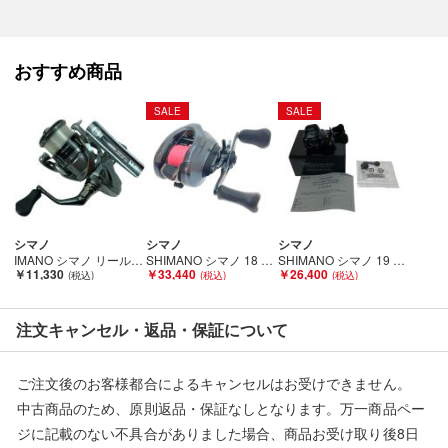
人の手を経た商品です。
■弊社からは、ご落札やご購入いただいた全てのお客様に評価を
おすすめ商品
行なっております。
評価ご不要のお客様は、ご落札・ご購入をお控えください。
SALE
SALE
■弊社（株式会社オカモト）を装った偽装サイトにご注意くださ
い■
弊社（株式会社オカモト）の商品画像や文章を無断盗用した『偽
装サイト』を確認しておりますが、
当店とは一切関係がございませんのでご注意ください。
シマノ
シマノ
シマノ
IMANO シマノ リール スピニングリール ナスキー2500 Cランク
SHIMANO シマノ 18 アンタレス DC MD XG 右 03874 Bランク
SHIMANO シマノ 19 バルケッタプレミアム 150DHXG 04011 Bランク
￥11,330
￥33,440
￥26,400
注文キャンセル・返品・保証について
ご注文後のお客様都合によるキャンセルはお受けできません。
中古商品のため、原則返品・保証なしとなります。万一商品ペー
ジに記載のない不具合がありました場合、商品お受け取り後8日