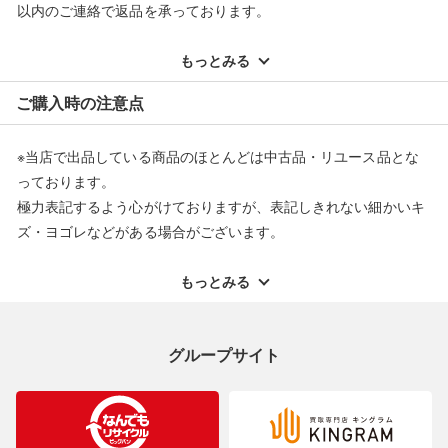
以内のご連絡で返品を承っております。
※記載のない不具合による返品については、購入代金・手数料・
配送料ともに当社負担で対応いたします。
もっとみる
※オンラインストアで購入頂いた商品は、店頭での返品はお受け
ご購入時の注意点
できません。また、商品の修理及び交換に関しては承ることがで
きません。あらかじめご了承ください。
※当店で出品している商品のほとんどは中古品・リユース品とな
返品・交換について
っております。
極力表記するよう心がけておりますが、表記しきれない細かいキ
ズ・ヨゴレなどがある場合がございます。
中古品・リユース品の特性を十分ご理解いただきますようお願い
申し上げます。
もっとみる
※掲載している一部商品は店頭にて展示中の商品もございます。
展示・保管中に劣化や変化などしてしまう恐れもございますので
グループサイト
ご理解くださいますようお願い申し上げます。
※お使いのモニター等により、写真と実際のお色が若干異なる場
合がございますのでご了承ください。
※表記したカラー名は、当社が判断した名称を掲載しています。