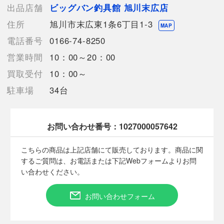
店頭との併売商品のため、記載に無い細かなキズ、汚れが見受け
出品店舗
ビッグバン釣具館 旭川末広店
られるなど多少商品状態が変化する場合がございます。
住所
旭川市末広東1条6丁目1-3
画面にあるものがすべてです。
MAP
巻いてあるラインは中古品に為、おまけ程度のお考え下さい。
電話番号
0166-74-8250
営業時間
10：00～20：00
買取受付
10：00～
【使用予定配送業者】佐川急便 飛脚宅配便60サイズ
駐車場
34台
【こちらの商品は在庫連動システムを導入し、店頭や他ネットシ
ョップと併売を行なっておりますが、タイミングによりシステム
の反映が間に合わず欠品となってしまう場合がございます。
売切れの場合は、ご購入をキャンセルさせていただく場合がござ
お問い合わせ番号：
1027000057642
います。】
こちらの商品は上記店舗にて販売しております。商品に関
するご質問は、お電話または下記Webフォームよりお問
【備考/コメント】
い合わせください。
程度B
お問い合わせフォーム
■状態等は画像をご確認・ご参照下さい。
こちらの商品はお客様から買取させていただいた商品であり、