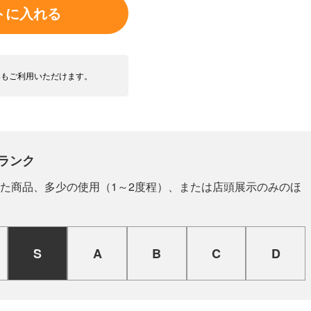
トに入れる
いもご利用いただけます。
ランク
た商品、多少の使用（1～2度程）、または店頭展示のみのほ
S
A
B
C
D