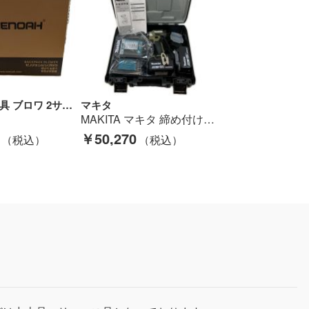
ZENOAH 工具 ブロワ 2サイクル EBZ7500 レッド Sランク
マキタ
MAKITA マキタ 締め付け工具 インパクトドライバ コードレス式 18v 792453 TD173DRGXO オリーブ Sランク
￥50,270