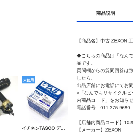
商品説明
【商品名】中古 ZEXON 工具
◆こちらの商品は「なんで
品です。
質問欄からの質問回答は
したら、
未使用
出品店舗にお電話にてお
※「なんでもリサイクルビ
内商品コード」をお知ら
電話番号：011-375-9680
【店舗内商品コード】10290
イチネンTASCO デジタルマルチゲージキット V‐TAS TA142PD 5/16"接続 Nランク
【メーカー】ZEXON