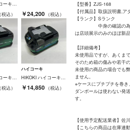
HiKOKI ハイコーキ ねじ打ち機 WF4H3 Bランク
【型番】ZJS-168
【付属品】取扱説明書,ア
￥24,200
【ランク】Sランク
中身の確認の為のみに
は店頭展示のみのほぼ新
【詳細備考】
未使用品ですが、あくま
そのため箱の傷みや若干
ハイコーキ
未使用の商品の場合でも
ません。
HiKOKI ハイコーキ 蓄電池 36V 2.5Ah/18V 5.0Ah BSL36A18X 未使用品 Sランク
HiKOKI ハイコーキ Bluetooth付き第2世代マルチボルト蓄電池 36V 2.5Ah/18V 5.0Ah BSL36A18BX ブラック 未使用品 Sランク
※ケースにプチプチを巻き
￥14,850
ダンボールは使わない発
す。
【使用予定配送業者】佐川
【こちらの商品は在庫連