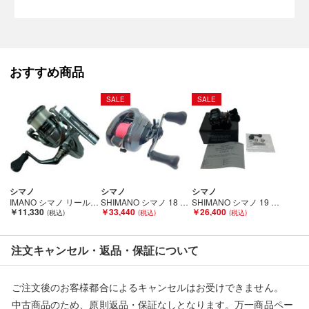
インですので商品のおまけ程度にお考え下さい。
※店頭と併売商品のため、記載に無い細かなキズ、汚れが見受け
られるなど多少商品状態が変化する場合がございます。
おすすめ商品
SALE
SALE
■状態等は画像をご確認・ご参照下さい。
こちらの商品はお客様から買取させていただいた商品であり、
人の手を経た商品です。
■弊社（株式会社オカモト）を装った偽装サイトにご注意くださ
い■
シマノ
シマノ
シマノ
弊社（株式会社オカモト）の商品画像や文章を無断盗用した『偽
IMANO シマノ リール スピニングリール ナスキー2500 Cランク
SHIMANO シマノ 18 アンタレス DC MD XG 右 03874 Bランク
SHIMANO シマノ 19 バルケッタプレミアム 150DHXG 04011 Bランク
装サイト』を確認しておりますが、
￥11,330
￥33,440
￥26,400
当店とは一切関係がございませんのでご注意ください。
注文キャンセル・返品・保証について
ご注文後のお客様都合によるキャンセルはお受けできません。
中古商品のため、原則返品・保証なしとなります。万一商品ペー