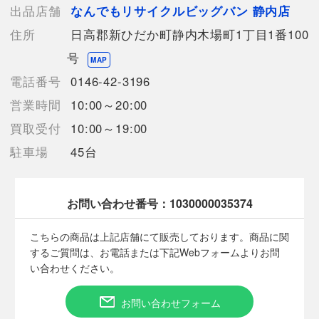
5.7、最大巻上長:
出品店舗
なんでもリサイクルビッグバン 静内店
129
住所
日高郡新ひだか町静内木場町1丁目1番100
cm（ハンドル1回転あたり）、自重:
875
号
MAP
g、最大ドラグ力:
電話番号
0146-42-3196
28
kg
営業時間
10:00～20:00
【使用予定配送業者】佐川急便 飛脚宅配便80サイズ
買取受付
10:00～19:00
【こちらの商品は在庫連動システムを導入し、店頭や他ネットシ
ョップと併売を行なっておりますが、
駐車場
45台
タイミングによりシステムの反映が間に合わず欠品となってしま
う場合がございます。
売切れの場合は、ご購入をキャンセルさせていただく場合がござ
お問い合わせ番号：
1030000035374
います。】
こちらの商品は上記店舗にて販売しております。商品に関
するご質問は、お電話または下記Webフォームよりお問
【備考/コメント】
い合わせください。
■使用にともない若干のキズ、リールフットのシールに剥がれ
感、剥がれ等ございますが、大きなダメージは無い状態です。
■簡単な動作確認済です。
お問い合わせフォーム
■写真にはリールにラインが巻かれていますが、詳細は不明のラ