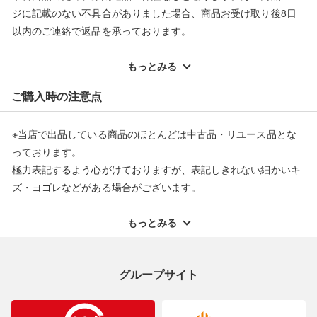
ジに記載のない不具合がありました場合、商品お受け取り後8日
以内のご連絡で返品を承っております。
※記載のない不具合による返品については、購入代金・手数料・
配送料ともに当社負担で対応いたします。
もっとみる
※オンラインストアで購入頂いた商品は、店頭での返品はお受け
ご購入時の注意点
できません。また、商品の修理及び交換に関しては承ることがで
きません。あらかじめご了承ください。
※当店で出品している商品のほとんどは中古品・リユース品とな
返品・交換について
っております。
極力表記するよう心がけておりますが、表記しきれない細かいキ
ズ・ヨゴレなどがある場合がございます。
中古品・リユース品の特性を十分ご理解いただきますようお願い
申し上げます。
もっとみる
※掲載している一部商品は店頭にて展示中の商品もございます。
展示・保管中に劣化や変化などしてしまう恐れもございますので
グループサイト
ご理解くださいますようお願い申し上げます。
※お使いのモニター等により、写真と実際のお色が若干異なる場
合がございますのでご了承ください。