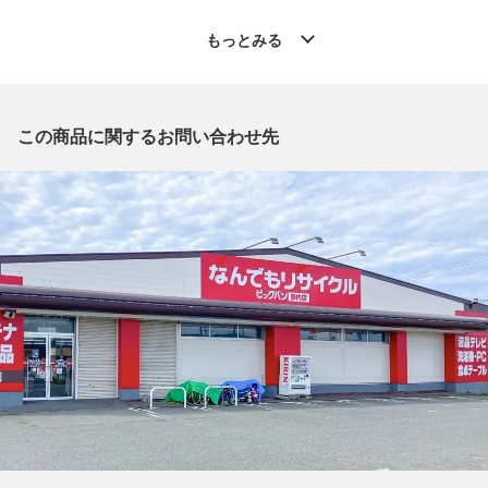
◆こちらの商品は「なんでもリサイクル ビッグバン静内店 」か
らの出品です。
もっとみる
質問欄からの質問回答は致しておりませんので、商品についてご
質問がございましたら、
出品店舗にお電話にてお問い合わせください。
※「なんでもリサイクルビッグバン 公式オンラインストアの出
この商品に関するお問い合わせ先
品商品」と「店舗内商品コード」をお知らせ下さい。
電話番号：0146-42-3196
【店舗内商品コード】1030000035374
【メーカー】SHIMANO/シマノ
【型番】04080
【シャリ感】■シャリ感やゴリ感は、感じられませんでした。
【付属品】取扱説明書,リールポーチ,パーツリスト ・外箱・オ
イル（少量）・マジックバンド
【ランク】Bランク
通常使用による傷や汚れが見受けられる中古品
【規格・仕様】
ギア比: