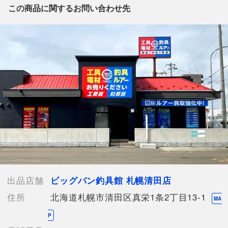
品商品」と「店舗内商品コード」をお知らせ下さい。
この商品に関するお問い合わせ先
電話番号：011-375-9680
【店舗内商品コード】1030000046851
【メーカー】ORVIS
【付属品】 替スプール
【ランク】Bランク
通常使用による傷や汚れが見受けられる中古品
【詳細備考】
全体的に使用に伴うキズやスレ、ヨゴレが見られます。
※店頭との併売商品のため、記載に無い細かなキズ、汚れが見受
けられるなど多少商品状態が変化する場合がございます。
出品店舗
ビッグバン釣具館 札幌清田店
住所
北海道札幌市清田区真栄1条2丁目13-1
【使用予定配送業者】佐川急便 飛脚宅配便60サイズ
MA
【こちらの商品は在庫連動システムを導入し、店頭や他ネットシ
P
ョップと併売を行なっておりますが、タイミングによりシステム