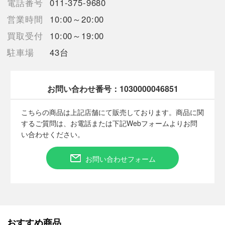
電話番号
011-375-9680
の反映が間に合わず欠品となってしまう場合がございます。
売切れの場合は、ご購入をキャンセルさせていただく場合がござ
営業時間
10:00～20:00
います。】
買取受付
10:00～19:00
駐車場
43台
■状態等は画像をご確認・ご参照下さい。
こちらの商品はお客様から買取させていただいた商品であり、
お問い合わせ番号：
1030000046851
人の手を経た商品です。
こちらの商品は上記店舗にて販売しております。商品に関
■弊社からは、ご落札やご購入いただいた全てのお客様に評価を
するご質問は、お電話または下記Webフォームよりお問
行なっております。
い合わせください。
評価ご不要のお客様は、ご落札・ご購入をお控えください。
■弊社（株式会社オカモトＲＭＣ）を装った偽装サイトにご注意
お問い合わせフォーム
ください■
弊社（株式会社オカモトＲＭＣ）の商品画像や文章を無断盗用し
た『偽装サイト』を確認しておりますが、
当店とは一切関係がございませんのでご注意ください。
おすすめ商品