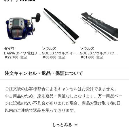
ダイワ
ソウルズ
ソウルズ
DAIWA ダイワ 電動リール ハイパータナコン600FE 801387 Cランク
SOULS ソウルズ オーシャンズパワークラス アシュラ PS-070PCS ASHURA Aランク
SOULS ソウルズ パフォーマンススタジオ16 ヘルクロス PS-O83LN8S Bランク
￥29,700
￥88,000
￥61,600
注文キャンセル・返品・保証について
ご注文後のお客様都合によるキャンセルはお受けできません。
中古商品のため、原則返品・保証なしとなります。万一商品ペー
ジに記載のない不具合がありました場合、商品お受け取り後8日
以内のご連絡で返品を承っております。
※記載のない不具合による返品については、購入代金・手数料・
配送料ともに当社負担で対応いたします。
もっとみる