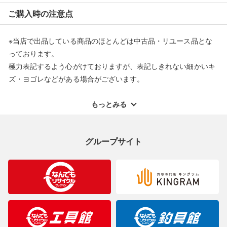
※オンラインストアで購入頂いた商品は、店頭での返品はお受け
ご購入時の注意点
できません。また、商品の修理及び交換に関しては承ることがで
きません。あらかじめご了承ください。
※当店で出品している商品のほとんどは中古品・リユース品とな
返品・交換について
っております。
極力表記するよう心がけておりますが、表記しきれない細かいキ
ズ・ヨゴレなどがある場合がございます。
中古品・リユース品の特性を十分ご理解いただきますようお願い
申し上げます。
もっとみる
※掲載している一部商品は店頭にて展示中の商品もございます。
展示・保管中に劣化や変化などしてしまう恐れもございますので
グループサイト
ご理解くださいますようお願い申し上げます。
※お使いのモニター等により、写真と実際のお色が若干異なる場
合がございますのでご了承ください。
※表記したカラー名は、当社が判断した名称を掲載しています。
製造元が定めたカラー名と異なることもあります。色調などご不
明なことがありましたらご購入前にお問い合わせください。
商品について