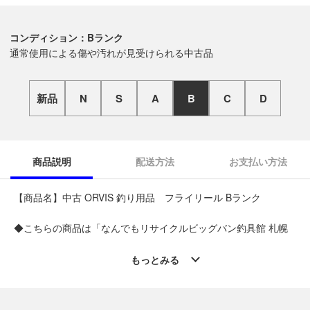
コンディション：Bランク
通常使用による傷や汚れが見受けられる中古品
新品
N
S
A
B
C
D
商品説明
配送方法
お支払い方法
【商品名】中古 ORVIS 釣り用品 フライリール Bランク
◆こちらの商品は「なんでもリサイクルビッグバン釣具館 札幌
清田店 」からの出品です。
質問欄からの質問回答は致しておりませんので、商品についてご
もっとみる
質問がございましたら、
出品店舗にお電話にてお問い合わせください。
※「なんでもリサイクルビッグバン 公式オンラインストアの出