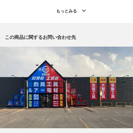
◆こちらの商品は「なんでもリサイクルビッグバン釣具館 帯広
西帯店 」からの出品です。
もっとみる
質問欄からの質問回答は致しておりませんので、商品についてご
質問がございましたら、
出品店舗にお電話にてお問い合わせください。
※「なんでもリサイクルビッグバン 公式オンラインストアの出
この商品に関するお問い合わせ先
品商品」と「店舗内商品コード」をお知らせ下さい。
電話番号：0155-66-5277
【店舗内商品コード】1031000035241
【メーカー】SHIMANO/シマノ
【型番】CGXC1210
【付属品】竿袋
【ランク】Bランク
通常使用による傷や汚れが見受けられる中古品
【使用予定配送業者】佐川急便 飛脚宅配便140サイズ
【こちらの商品は在庫連動システムを導入し、店頭や他ネットシ
ョップと併売を行なっておりますが、タイミングによりシステム