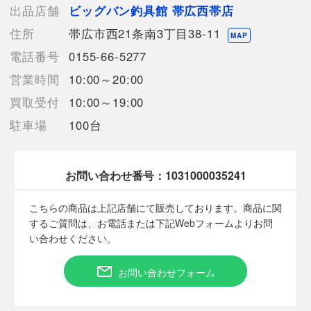
の反映が間に合わず欠品となってしまう場合がございます。
出品店舗
ビッグバン釣具館 帯広西帯店
売切れの場合は、ご購入をキャンセルさせていただく場合がござ
住所
帯広市西21条南3丁目38-11
います。】
MAP
電話番号
0155-66-5277
営業時間
10:00～20:00
【備考/コメント】
使用に伴うキズやヨゴレがございます。
買取受付
10:00～19:00
竿袋に記載があります。
駐車場
100台
■状態等は画像をご確認・ご参照下さい。
こちらの商品はお客様から買取させていただいた商品であり、
お問い合わせ番号：
1031000035241
人の手を経た商品です。
こちらの商品は上記店舗にて販売しております。商品に関
■弊社（株式会社オカモト）を装った偽装サイトにご注意くださ
するご質問は、お電話または下記Webフォームよりお問
い■
い合わせください。
弊社（株式会社オカモト）の商品画像や文章を無断盗用した『偽
装サイト』を確認しておりますが、
お問い合わせフォーム
当店とは一切関係がございませんのでご注意ください。