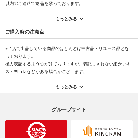
以内のご連絡で返品を承っております。
※記載のない不具合による返品については、購入代金・手数料・
配送料ともに当社負担で対応いたします。
もっとみる
※オンラインストアで購入頂いた商品は、店頭での返品はお受け
ご購入時の注意点
できません。また、商品の修理及び交換に関しては承ることがで
きません。あらかじめご了承ください。
※当店で出品している商品のほとんどは中古品・リユース品とな
返品・交換について
っております。
極力表記するよう心がけておりますが、表記しきれない細かいキ
ズ・ヨゴレなどがある場合がございます。
中古品・リユース品の特性を十分ご理解いただきますようお願い
申し上げます。
もっとみる
※掲載している一部商品は店頭にて展示中の商品もございます。
展示・保管中に劣化や変化などしてしまう恐れもございますので
グループサイト
ご理解くださいますようお願い申し上げます。
※お使いのモニター等により、写真と実際のお色が若干異なる場
合がございますのでご了承ください。
※表記したカラー名は、当社が判断した名称を掲載しています。