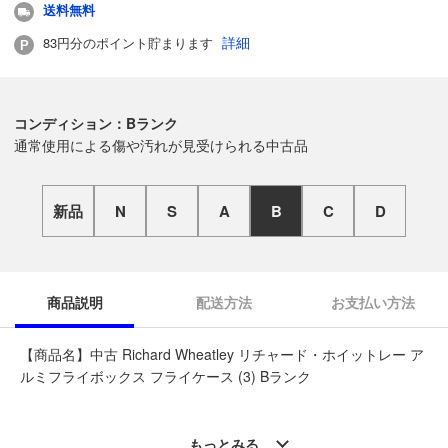
送料無料
詳細
83円分のポイント貯まります
コンディション：Bランク
通常使用による傷や汚れが見受けられる中古品
新品
N
S
A
B
C
D
商品説明
配送方法
お支払い方法
【商品名】中古 Richard Wheatley リチャード・ホイットレー ア
ルミフライボックス フライケース (3) Bランク
◆こちらの商品は「なんでもリサイクルビッグバン釣具館 帯広
西帯店 」からの出品です。
もっとみる