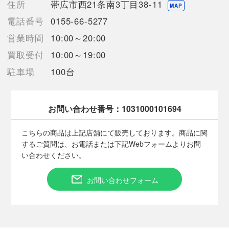
住所
帯広市西21条南3丁目38-11
MAP
【備考/コメント】
電話番号
0155-66-5277
使用にともなう若干のキズ、ヨゴレはございますが、大きなダメ
営業時間
10:00～20:00
ージは無い状態です。
買取受付
10:00～19:00
駐車場
100台
■状態等は画像をご確認・ご参照下さい。
こちらの商品はお客様から買取させていただいた商品であり、
人の手を経た商品です。
お問い合わせ番号：
1031000101694
■弊社（株式会社オカモト）を装った偽装サイトにご注意くださ
い■
こちらの商品は上記店舗にて販売しております。商品に関
弊社（株式会社オカモト）の商品画像や文章を無断盗用した『偽
するご質問は、お電話または下記Webフォームよりお問
装サイト』を確認しておりますが、
い合わせください。
当店とは一切関係がございませんのでご注意ください。
お問い合わせフォーム