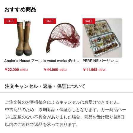
おすすめ商品
SALE
SALE
SALE
Angler's House アークティックニーブーツ Lサイズ インナーソックス毛玉あり Cランク
Is wood works 釣り具 タモ ネット 網 程度A Aランク
PERRINE パーリン アルミ製フライボックス 完成ドライフライセット Cランク
￥22,000
￥44,000
￥11,968
注文キャンセル・返品・保証について
ご注文後のお客様都合によるキャンセルはお受けできません。
中古商品のため、原則返品・保証なしとなります。万一商品ペー
ジに記載のない不具合がありました場合、商品お受け取り後8日
以内のご連絡で返品を承っております。
※記載のない不具合による返品については、購入代金・手数料・