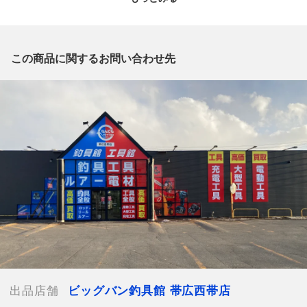
質問欄からの質問回答は致しておりませんので、商品についてご
質問がございましたら、
出品店舗にお電話にてお問い合わせください。
※「なんでもリサイクルビッグバン 公式オンラインストアの出
この商品に関するお問い合わせ先
品商品」と「店舗内商品コード」をお知らせ下さい。
電話番号：0155-66-5277
【店舗内商品コード】1031000101694
【メーカー】Richard Wheatley
【付属品】なし
【ランク】Bランク
通常使用による傷や汚れが見受けられる中古品
【使用予定配送業者】佐川急便 飛脚宅配便60サイズ
【こちらの商品は在庫連動システムを導入し、店頭や他ネットシ
ョップと併売を行なっておりますが、
タイミングによりシステムの反映が間に合わず欠品となってしま
う場合がございます。
売切れの場合は、ご購入をキャンセルさせていただく場合がござ
います。】
出品店舗
ビッグバン釣具館 帯広西帯店