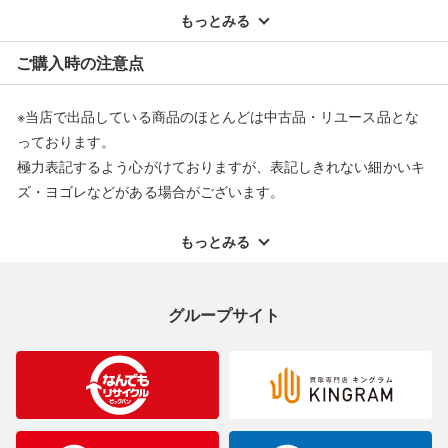
配送料ともに当社負担で対応いたします。
もっとみる
※オンラインストアで購入頂いた商品は、店頭での返品はお受け
ご購入時の注意点
できません。また、商品の修理及び交換に関しては承ることがで
きません。あらかじめご了承ください。
※当店で出品している商品のほとんどは中古品・リユース品とな
返品・交換について
っております。
極力表記するよう心がけておりますが、表記しきれない細かいキ
ズ・ヨゴレなどがある場合がございます。
中古品・リユース品の特性を十分ご理解いただきますようお願い
申し上げます。
もっとみる
※掲載している一部商品は店頭にて展示中の商品もございます。
展示・保管中に劣化や変化などしてしまう恐れもございますので
グループサイト
ご理解くださいますようお願い申し上げます。
※お使いのモニター等により、写真と実際のお色が若干異なる場
合がございますのでご了承ください。
※表記したカラー名は、当社が判断した名称を掲載しています。
製造元が定めたカラー名と異なることもあります。色調などご不
明なことがありましたらご購入前にお問い合わせください。