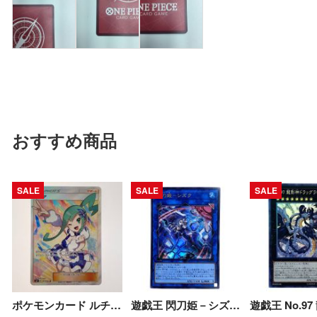
おすすめ商品
SALE
SALE
SALE
ポケモンカード ルチア 104/096 SM7 SR 折れ有 Cランク
遊戯王 閃刀姫－シズク SLF1-JP039 ウルトラレア イラスト違い トレカ Bランク