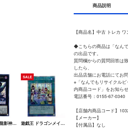
商品説明
【商品名】中古 トレカ ワン
◆こちらの商品は「なんで
の出品です。
質問欄からの質問回答は
したら、
出品店舗にお電話にてお
SALE
※「なんでもリサイクルビ
内商品コード」をお知ら
電話番号：0155-67-0340
【店舗内商品コード】10320
【メーカー】
遊戯王 No.97 龍影神ドラッグラビリオン CP19-JP033 コレクターズレア トレカ Bランク
遊戯王 ドラゴンメイドのお心づくし QCAC-JP066 クオーターセンチュリーシークレット トレカ Bランク
【付属品】なし