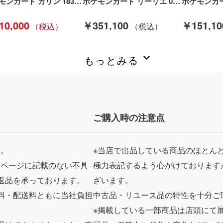
ポケモンカード カリン 183/171/XY/B ポケカ Bランク
ポケモンカード リーリエ 066/060/SM1M/B ポケカ Cランク
10,000
￥351,100
￥151,10
もっとみる
ご購入時の注意点
ん。
※当店で出品している商品のほとん
品ページに記載のない不具
極力表記するよう心がけております
返品を承っております。
ざいます。
料・配送料ともに当社負担
中古品・リユース品の特性を十分ご
※掲載している一部商品は店頭にて