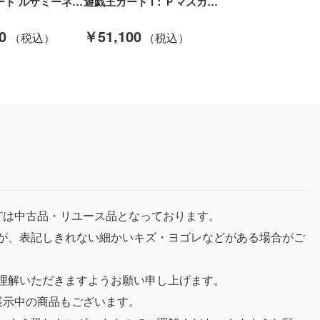
ポケモンカード ルザミーネ 120/114/SM+4/B ポケカ Bランク
遊戯王カード Ⅰ：Ｐマスカレーナ PAC1/JP034SPSE Bランク
0
￥51,100
どは中古品・リユース品となっております。
が、表記しきれない細かいキズ・ヨゴレなどがある場合がご
理解いただきますようお願い申し上げます。
展示中の商品もございます。