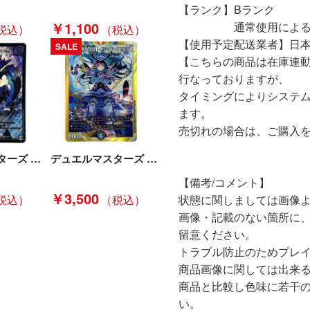
【ランク】Bランク
￥1,100
通常使用による傷や
【使用予定配送業者】日
SALE
【こちらの商品は在庫連
行なっておりますが、
タイミングによりシステ
ます。
売切れの場合は、ご購入
デュエルマスターズ 無量大龍トゥリナーツァッチ RP16 S8/S11 SR トレカ Bランク
デュエルマスターズ 偽りの月 インターステラ 24EX4 SR 秘5/秘10 トレカ Bランク
【備考/コメント】
￥3,500
状態に関しましては画像
画像・記載のない箇所に
留意ください。
トラブル防止のためプレ
商品画像に関しては出来
商品と比較し色味に若干
い。