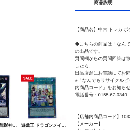
商品説明
【商品名】中古 トレカ ポケモ
◆こちらの商品は「なんで
の出品です。
質問欄からの質問回答は
したら、
出品店舗にお電話にてお
SALE
※「なんでもリサイクルビ
内商品コード」をお知ら
電話番号：0155-67-0340
【店舗内商品コード】10320
【メーカー】
遊戯王 No.97 龍影神ドラッグラビリオン CP19-JP033 コレクターズレア トレカ Bランク
遊戯王 ドラゴンメイドのお心づくし QCAC-JP066 クオーターセンチュリーシークレット トレカ Bランク