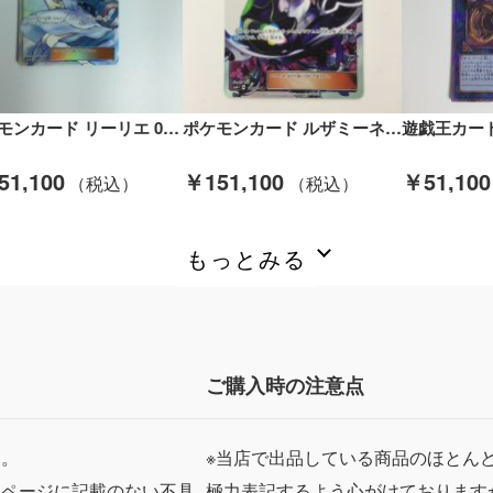
ポケモンカード リーリエ 066/060/SM1M/B ポケカ Cランク
ポケモンカード ルザミーネ 120/114/SM+4/B ポケカ Bランク
51,100
￥151,100
￥51,100
もっとみる
ご購入時の注意点
ん。
※当店で出品している商品のほとん
品ページに記載のない不具
極力表記するよう心がけております