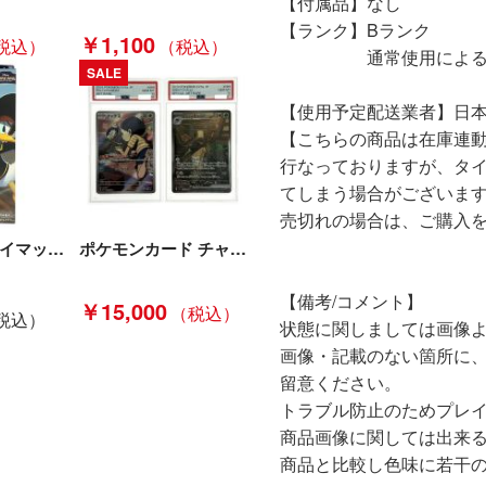
【付属品】なし
【ランク】Bランク
￥1,100
通常使用による傷や
SALE
【使用予定配送業者】日
【こちらの商品は在庫連
行なっておりますが、タ
てしまう場合がございま
売切れの場合は、ご購入
ロルカナ プレイマットセット 4種類「ドナルドダック」「 エルサ」「 ベル」「 大丈夫、家族がいる」 Sランク
ポケモンカード チャデス ヤバソチャex 2枚セット PSA10 連番 068/066 089/066 SV5a ポケカ トレカ Bランク
【備考/コメント】
￥15,000
状態に関しましては画像
画像・記載のない箇所に
留意ください。
トラブル防止のためプレ
商品画像に関しては出来
商品と比較し色味に若干