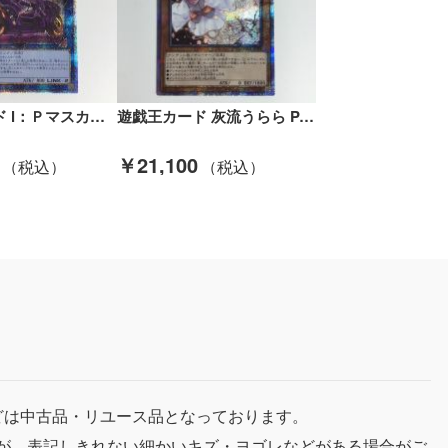
遊戯王カード Ⅰ：Ｐマスカレーナ PAC1/JP034SPSE Bランク
遊戯王カード 灰流うらら PAC1/JP016PSE Bランク
￥21,100
どは中古品・リユース品となっております。
が、表記しきれない細かいキズ・ヨゴレなどがある場合がご