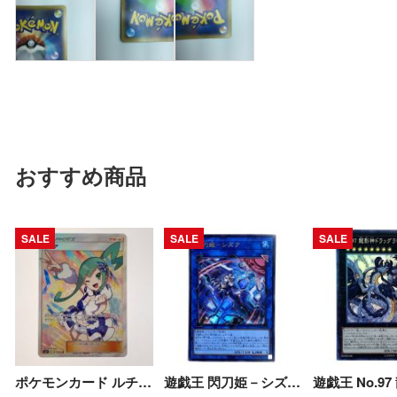
おすすめ商品
SALE
SALE
SALE
ポケモンカード ルチア 104/096 SM7 SR 折れ有 Cランク
遊戯王 閃刀姫－シズク SLF1-JP039 ウルトラレア イラスト違い トレカ Bランク