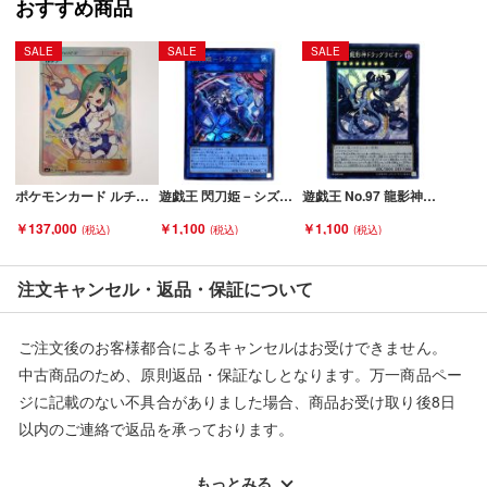
おすすめ商品
■弊社（株式会社オカモト）を装った偽装サイトにご注意くださ
SALE
SALE
SALE
い■
弊社（株式会社オカモト）の商品画像や文章を無断盗用した『偽
装サイト』を確認しておりますが、
当店とは一切関係がございませんのでご注意ください。
ポケモンカード ルチア 104/096 SM7 SR 折れ有 Cランク
遊戯王 閃刀姫－シズク SLF1-JP039 ウルトラレア イラスト違い トレカ Bランク
遊戯王 No.97 龍影神ドラッグラビリオン CP19-JP033 コレクターズレア トレカ Bランク
￥137,000
￥1,100
￥1,100
注文キャンセル・返品・保証について
ご注文後のお客様都合によるキャンセルはお受けできません。
中古商品のため、原則返品・保証なしとなります。万一商品ペー
ジに記載のない不具合がありました場合、商品お受け取り後8日
以内のご連絡で返品を承っております。
※記載のない不具合による返品については、購入代金・手数料・
配送料ともに当社負担で対応いたします。
もっとみる