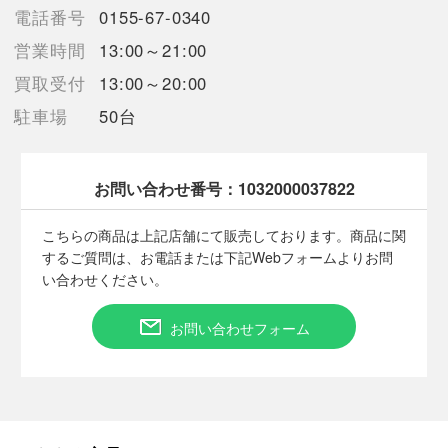
電話番号
0155-67-0340
【備考/コメント】
営業時間
13:00～21:00
状態に関しましては画像よりご確認下さいませ。
画像・記載のない箇所に、見落としによるキズ等がある場合がご
買取受付
13:00～20:00
ざいますのでご留意ください。
駐車場
50台
トラブル防止のためプレイ用としてご購入お願いします。
商品画像に関しては出来る限り忠実に表示出来るよう努めており
ますが、実際の商品と比較し色味に若干の誤差が生じる場合があ
りますこと予めご了承ください。
お問い合わせ番号：
1032000037822
発送の際はスリーブとカードローダーをお付けした上で緩衝材で
保護して発送いたします。
こちらの商品は上記店舗にて販売しております。商品に関
するご質問は、お電話または下記Webフォームよりお問
い合わせください。
■状態等は画像をご確認・ご参照下さい。
お問い合わせフォーム
こちらの商品はお客様から買取させていただいた商品であり、
人の手を経た商品です。
■弊社からは、ご落札やご購入いただいた全てのお客様に評価を
行なっております。
評価ご不要のお客様は、ご落札・ご購入をお控えください。