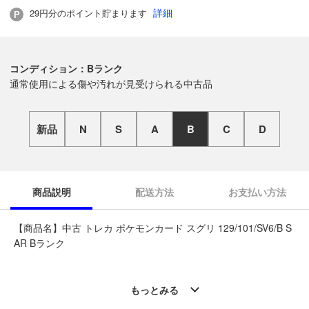
詳細
29円分のポイント貯まります
コンディション：Bランク
通常使用による傷や汚れが見受けられる中古品
新品
N
S
A
B
C
D
商品説明
配送方法
お支払い方法
【商品名】中古 トレカ ポケモンカード スグリ 129/101/SV6/B S
AR Bランク
◆こちらの商品は「なんでもリサイクルビッグバントレカ館 帯
広柏林台店 」からの出品です。
もっとみる
質問欄からの質問回答は致しておりませんので、商品についてご