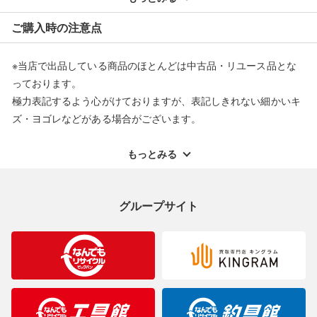
※オンラインストアで購入頂いた商品は、店頭での返品はお受け
ご購入時の注意点
できません。また、商品の修理及び交換に関しては承ることがで
きません。あらかじめご了承ください。
※当店で出品している商品のほとんどは中古品・リユース品とな
返品・交換について
っております。
極力表記するよう心がけておりますが、表記しきれない細かいキ
ズ・ヨゴレなどがある場合がございます。
中古品・リユース品の特性を十分ご理解いただきますようお願い
申し上げます。
もっとみる
※掲載している一部商品は店頭にて展示中の商品もございます。
展示・保管中に劣化や変化などしてしまう恐れもございますので
グループサイト
ご理解くださいますようお願い申し上げます。
※お使いのモニター等により、写真と実際のお色が若干異なる場
合がございますのでご了承ください。
※表記したカラー名は、当社が判断した名称を掲載しています。
製造元が定めたカラー名と異なることもあります。色調などご不
明なことがありましたらご購入前にお問い合わせください。