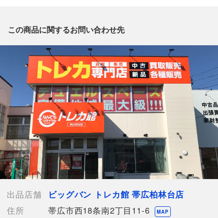
質問がございましたら、
出品店舗にお電話にてお問い合わせください。
※「なんでもリサイクルビッグバン 公式オンラインストアの出
この商品に関するお問い合わせ先
品商品」と「店舗内商品コード」をお知らせ下さい。
電話番号：0155-67-0340
【店舗内商品コード】1032000037822
【メーカー】
【付属品】なし
【ランク】Bランク
通常使用による傷や汚れが見受けられる中古品
【使用予定配送業者】日本郵便 レターパックプラス
【こちらの商品は在庫連動システムを導入し、店頭や他ネットシ
ョップと併売を行なっておりますが、タイミングによりシステム
の反映が間に合わず欠品となってしまう場合がございます。
売切れの場合は、ご購入をキャンセルさせていただく場合がござ
出品店舗
ビッグバン トレカ館 帯広柏林台店
います。】
住所
帯広市西18条南2丁目11-6
MAP