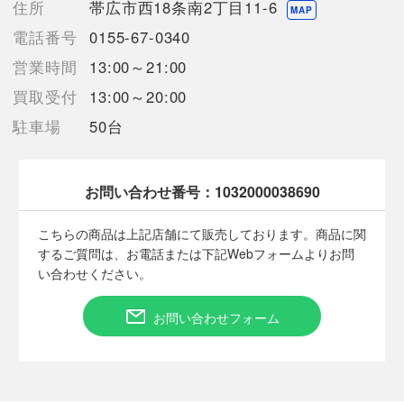
住所
帯広市西18条南2丁目11-6
MAP
電話番号
0155-67-0340
【備考/コメント】
営業時間
13:00～21:00
カードの端やカドに白欠けや痛みがございます。
状態に関しましては画像よりご確認下さいませ。
買取受付
13:00～20:00
画像・記載のない箇所に、見落としによるキズ等がある場合がご
駐車場
50台
ざいますのでご留意ください。
トラブル防止のためプレイ用としてご購入お願いします。
商品画像に関しては出来る限り忠実に表示出来るよう努めており
ますが、実際の商品と比較し色味に若干の誤差が生じる場合があ
お問い合わせ番号：
1032000038690
りますこと予めご了承ください。
発送の際はスリーブとカードローダーをお付けした上で緩衝材で
こちらの商品は上記店舗にて販売しております。商品に関
保護して発送いたします。
するご質問は、お電話または下記Webフォームよりお問
い合わせください。
お問い合わせフォーム
■状態等は画像をご確認・ご参照下さい。
こちらの商品はお客様から買取させていただいた商品であり、
人の手を経た商品です。