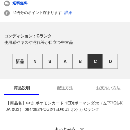
送料無料
詳細
42円分のポイント貯まります
コンディション：Cランク
使用感やキズや汚れ等が目立つ中古品
新品
N
S
A
B
C
D
商品説明
配送方法
お支払い方法
【商品名】中古 ポケモンカード 1ED)ボーマンダex（左下7QL-K
JA-0U3） 084/082/PCG2/1ED/0U3 ポケカ Cランク
◆こちらの商品は「なんでもリサイクルビッグバントレカ館 帯
広柏林台店 」からの出品です。
もっとみる