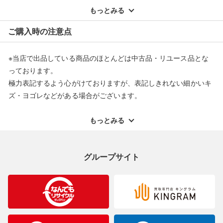
配送料ともに当社負担で対応いたします。
もっとみる
※オンラインストアで購入頂いた商品は、店頭での返品はお受け
ご購入時の注意点
できません。また、商品の修理及び交換に関しては承ることがで
きません。あらかじめご了承ください。
※当店で出品している商品のほとんどは中古品・リユース品とな
返品・交換について
っております。
極力表記するよう心がけておりますが、表記しきれない細かいキ
ズ・ヨゴレなどがある場合がございます。
中古品・リユース品の特性を十分ご理解いただきますようお願い
申し上げます。
もっとみる
※掲載している一部商品は店頭にて展示中の商品もございます。
展示・保管中に劣化や変化などしてしまう恐れもございますので
グループサイト
ご理解くださいますようお願い申し上げます。
※お使いのモニター等により、写真と実際のお色が若干異なる場
合がございますのでご了承ください。
※表記したカラー名は、当社が判断した名称を掲載しています。
製造元が定めたカラー名と異なることもあります。色調などご不
明なことがありましたらご購入前にお問い合わせください。