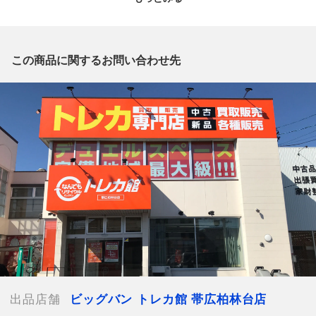
質問欄からの質問回答は致しておりませんので、商品についてご
質問がございましたら、
出品店舗にお電話にてお問い合わせください。
※「なんでもリサイクルビッグバン 公式オンラインストアの出
この商品に関するお問い合わせ先
品商品」と「店舗内商品コード」をお知らせ下さい。
電話番号：0155-67-0340
【店舗内商品コード】1032000038690
【メーカー】
【付属品】なし
【ランク】Cランク
使用感やキズや汚れ等が目立つ中古品
【使用予定配送業者】日本郵便 レターパックプラス
【こちらの商品は在庫連動システムを導入し、店頭や他ネットシ
ョップと併売を行なっておりますが、タイミングによりシステム
の反映が間に合わず欠品となってしまう場合がございます。
売切れの場合は、ご購入をキャンセルさせていただく場合がござ
出品店舗
ビッグバン トレカ館 帯広柏林台店
います。】