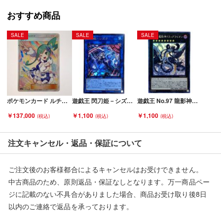
■弊社からは、ご落札やご購入いただいた全てのお客様に評価を
行なっております。
おすすめ商品
評価ご不要のお客様は、ご落札・ご購入をお控えください。
SALE
SALE
SALE
■弊社（株式会社オカモトＲＭＣ）を装った偽装サイトにご注意
ください■
弊社（株式会社オカモトＲＭＣ）の商品画像や文章を無断盗用し
た『偽装サイト』を確認しておりますが、
当店とは一切関係がございませんのでご注意ください。
ポケモンカード ルチア 104/096 SM7 SR 折れ有 Cランク
遊戯王 閃刀姫－シズク SLF1-JP039 ウルトラレア イラスト違い トレカ Bランク
遊戯王 No.97 龍影神ドラッグラビリオン CP19-JP033 コレクターズレア トレカ Bランク
￥137,000
￥1,100
￥1,100
注文キャンセル・返品・保証について
ご注文後のお客様都合によるキャンセルはお受けできません。
中古商品のため、原則返品・保証なしとなります。万一商品ペー
ジに記載のない不具合がありました場合、商品お受け取り後8日
以内のご連絡で返品を承っております。
※記載のない不具合による返品については、購入代金・手数料・