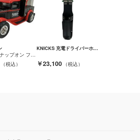
ン
KNICKS 充電ドライバーホルダー ベルトループ チェーン金具付き NX-TITMB-111JOCDX ALU-15 ブラック Bランク
Snap-on スナップオン フィギュア 貯金箱 フォード モデルA レッカー車 Aランク
￥23,100