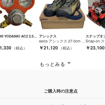
ASAHI YODANKI AC2 2.5Mpa レギュレータ アセチレン用圧力調整器 箱 取説付 B6704 オレンジ Sランク
アシックス
スナップオ
asics アシックス 27.0cm 安全靴 JSAA規格 外箱付 WINJOB CP604 G-TX BOA オリーブ Sランク
1,330
￥21,120
￥23,100
もっとみる
ご購入時の注意点