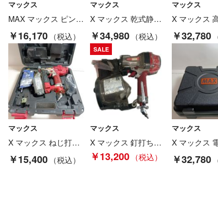
マックス
マックス
マックス
MAX マックス ピンネイラ 14.4v TJ-35P2 レッド Cランク
X マックス 乾式静音ドリル DS-181D Cランク
￥16,170
￥34,980
￥32,780
SALE
マックス
マックス
マックス
X マックス ねじ打ち機 ターボドライバ ケース付 高圧 HV-R41G2 レッド Bランク
X マックス 釘打ち機 高圧 HN-65N2 Cランク
￥13,200
￥15,400
￥32,780