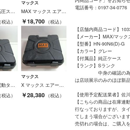
内商品コード」をお知ら
マックス
電話番号：0197-34-0776
X マックス 高圧ステープル用エアネイラ HA-50F3 レッド ケース付 50mm Cランク
MAX マックス エアーツール 釘打ち機 HN90 Cランク
￥18,700
【店舗内商品コード】10330
【メーカー】MAX/マック
【型番】HN-90N6(D)-G
【カラー】グレー
【付属品】純正ケース
【ランク】Sランク
中身の確認の為のみに
マックス
は店頭展示のみのほぼ新
X マックス 電動タッカ TG-Z4-BC/1850A レッド Bランク
X マックス エアー釘打ち機 HN-50N2 レッド Bランク
￥28,380
【使用予定配送業者】佐川
【こちらの商品は在庫連
行なっておりますが、タ
てしまう場合がございま
売切れの場合は、ご購入