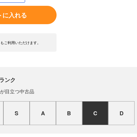
トに入れる
いもご利用いただけます。
ランク
が目立つ中古品
S
A
B
C
D