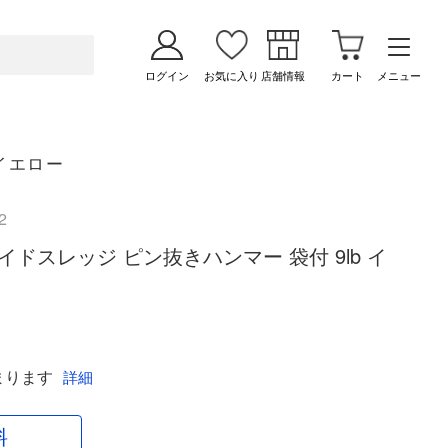
ログイン
お気に入り
店舗情報
カート
メニュー
 イエロー
2
ge スライドスレッジ ピン抜きハンマー 袋付 9lb イ
まります
詳細
料