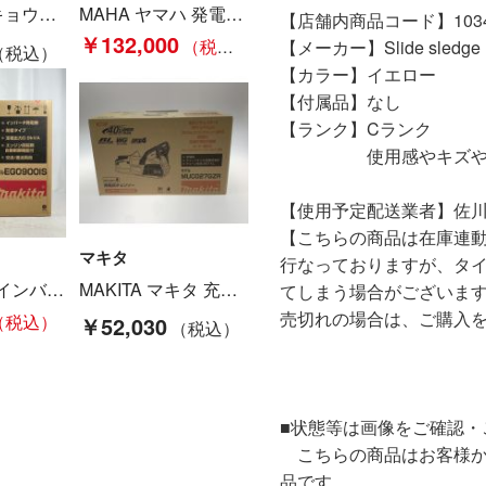
KYOCERA キョウセラ インバーター エンジン発電機 EGI100 定格電圧交流100V Sランク
MAHA ヤマハ 発電機 未開封未使用品 7PC100-01A0106384 EF1800IS Nランク
【店舗内商品コード】10340
￥132,000
【メーカー】Slide sledge
【カラー】イエロー
【付属品】なし
【ランク】Cランク
使用感やキズや汚れ
【使用予定配送業者】佐川
【こちらの商品は在庫連
マキタ
行なっておりますが、タ
KITA マキタ インバータ発電機 4サイクル 0.9KVA EG0900IS ブルー Sランク
MAKITA マキタ 充電式チェーンソー MUC027GZR Sランク
てしまう場合がございま
売切れの場合は、ご購入
￥52,030
■状態等は画像をご確認・
こちらの商品はお客様か
品です。