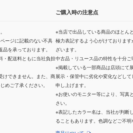
ご購入時の注意点
ん。
※当店で出品している商品のほとん
品ページに記載のない不具
極力表記するよう心がけております
返品を承っております。
ざいます。
料・配送料ともに当社負担
中古品・リユース品の特性を十分ご
※掲載している一部商品は店頭にて
受けできません。また、商
展示・保管中に劣化や変化などして
かじめご了承ください。
申し上げます。
※お使いのモニター等により、写真
さい。
※表記したカラー名は、当社が判断
ることもあります。色調などご不明
商品について