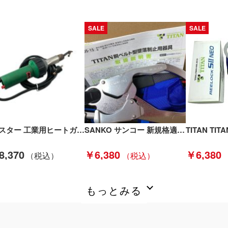
SALE
SALE
ライスター 工業用ヒートガン/熱風溶接機 100v 通電OK CH-6060 Bランク
SANKO サンコー 新規格適合品 TITAN REELOCK NEO SⅡ 胴ベルト型墜落制止用器具 SLN505-B Sランク
8,370
￥6,380
￥6,380
もっとみる