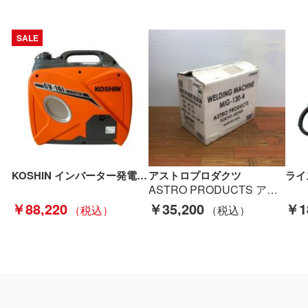
SALE
KOSHIN インバーター発電機 未使用品 箱付 1.6kVA 100v GV-16i オレンジ Sランク
アストロプロダクツ
ASTRO PRODUCTS アストロプロダクツ 100v 直流半自動溶接機 MIG-130-A ブラック Sランク
￥88,220
￥35,200
￥1