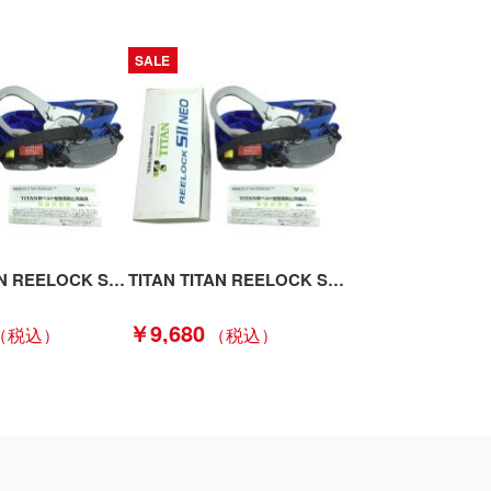
SALE
TITAN TITAN REELOCK SⅡ NEO 胴ベルト型墜落制止用器具 巻取タイプ 新規格 (1) SLN505-SB スカイブルー Sランク
TITAN TITAN REELOCK SⅡ NEO 胴ベルト型墜落制止用器具 巻取タイプ 新規格 (3) SLN505-SB ブルー Sランク
￥9,680