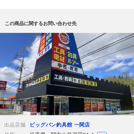
質問欄からの質問回答は致しておりませんので、商品についてご
質問がございましたら、
出品店舗にお電話にてお問い合わせください。
※「なんでもリサイクルビッグバン 公式オンラインストアの出
この商品に関するお問い合わせ先
品商品」と「店舗内商品コード」をお知らせ下さい。
電話番号：0191-34-5410
【店舗内商品コード】1035000034631
【メーカー】SHIMANO/シマノ
【型番】355317
【付属品】なし
【ランク】Aランク
少々の使用感はあるが状態の良い中古品
【使用予定配送業者】佐川急便 飛脚宅配便170サイズ
【こちらの商品は在庫連動システムを導入し、店頭や他ネットシ
ョップと併売を行なっておりますが、
タイミングによりシステムの反映が間に合わず欠品となってしま
う場合がございます。
売切れの場合は、ご購入をキャンセルさせていただく場合がござ
出品店舗
ビッグバン釣具館 一関店
います。】