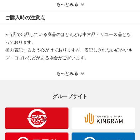
配送料ともに当社負担で対応いたします。
もっとみる
※オンラインストアで購入頂いた商品は、店頭での返品はお受け
ご購入時の注意点
できません。また、商品の修理及び交換に関しては承ることがで
きません。あらかじめご了承ください。
※当店で出品している商品のほとんどは中古品・リユース品とな
返品・交換について
っております。
極力表記するよう心がけておりますが、表記しきれない細かいキ
ズ・ヨゴレなどがある場合がございます。
中古品・リユース品の特性を十分ご理解いただきますようお願い
申し上げます。
もっとみる
※掲載している一部商品は店頭にて展示中の商品もございます。
展示・保管中に劣化や変化などしてしまう恐れもございますので
グループサイト
ご理解くださいますようお願い申し上げます。
※お使いのモニター等により、写真と実際のお色が若干異なる場
合がございますのでご了承ください。
※表記したカラー名は、当社が判断した名称を掲載しています。
製造元が定めたカラー名と異なることもあります。色調などご不
明なことがありましたらご購入前にお問い合わせください。