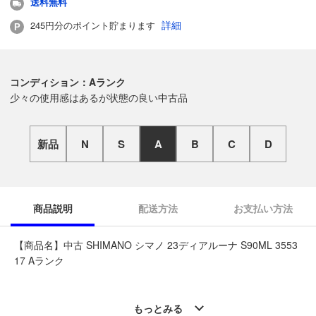
送料無料
詳細
245円分のポイント貯まります
コンディション：Aランク
少々の使用感はあるが状態の良い中古品
新品
N
S
A
B
C
D
商品説明
配送方法
お支払い方法
【商品名】中古 SHIMANO シマノ 23ディアルーナ S90ML 3553
17 Aランク
◆こちらの商品は「なんでもリサイクルビッグバン釣具館 一関
店 」からの出品です。
もっとみる