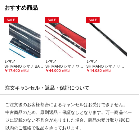
おすすめ商品
SALE
SALE
SALE
シマノ
シマノ
シマノ
SHIMANO シマノ BAY GAME カレイクワセ 165+B18 カレイ小突 145+B18 23342 23346 グリップセット Bランク
SHIMANO シマノ ワールドシャウラBG21203R-3 21203R-3 Bランク
SHIMANO シマノ サーフチェイサー 425EX-T 249159 本体のみ Cランク
￥17,600
￥44,000
￥14,080
注文キャンセル・返品・保証について
ご注文後のお客様都合によるキャンセルはお受けできません。
中古商品のため、原則返品・保証なしとなります。万一商品ペー
ジに記載のない不具合がありました場合、商品お受け取り後8日
以内のご連絡で返品を承っております。
※記載のない不具合による返品については、購入代金・手数料・