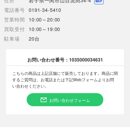
住所
岩手県一関市山目泥田34-4
MAP
電話番号
0191-34-5410
営業時間
10:00～20:00
■状態等は画像をご確認・ご参照下さい。
こちらの商品はお客様から買取させていただいた商品であり、
買取受付
10:00～19:00
人の手を経た商品です。
駐車場
20台
■弊社（株式会社オカモト）を装った偽装サイトにご注意くださ
い■
弊社（株式会社オカモト）の商品画像や文章を無断盗用した『偽
お問い合わせ番号：
1035000034631
装サイト』を確認しておりますが、
当店とは一切関係がございませんのでご注意ください。
こちらの商品は上記店舗にて販売しております。商品に関
するご質問は、お電話または下記Webフォームよりお問
い合わせください。
お問い合わせフォーム