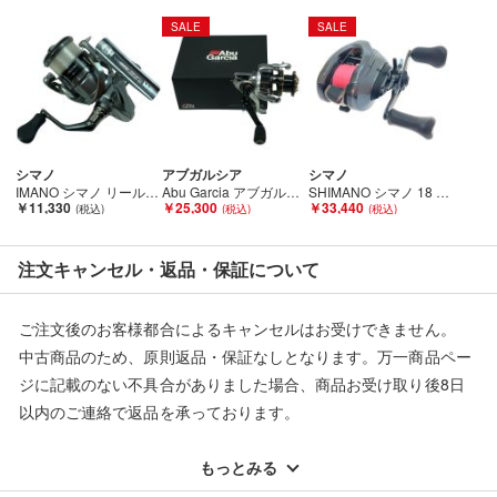
SALE
SALE
シマノ
アブガルシア
シマノ
IMANO シマノ リール スピニングリール ナスキー2500 Cランク
Abu Garcia アブガルシア スピニングリール REVO2PRM30 Bランク
SHIMANO シマノ 18 アンタレス DC MD XG 右 03874 Bランク
￥11,330
￥25,300
￥33,440
注文キャンセル・返品・保証について
ご注文後のお客様都合によるキャンセルはお受けできません。
中古商品のため、原則返品・保証なしとなります。万一商品ペー
ジに記載のない不具合がありました場合、商品お受け取り後8日
以内のご連絡で返品を承っております。
※記載のない不具合による返品については、購入代金・手数料・
配送料ともに当社負担で対応いたします。
もっとみる
※オンラインストアで購入頂いた商品は、店頭での返品はお受け