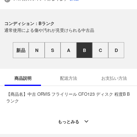
コンディション：Bランク
通常使用による傷や汚れが見受けられる中古品
新品
N
S
A
B
C
D
商品説明
配送方法
お支払い方法
【商品名】中古 ORVIS フライリール CFO123 ディスク 程度B B
ランク
◆こちらの商品は「なんでもリサイクルビッグバン釣具館 一関
店 」からの出品です。
もっとみる
質問欄からの質問回答は致しておりませんので、商品についてご
質問がございましたら、