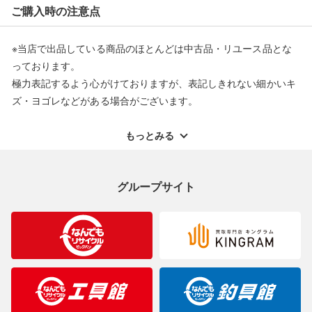
ご購入時の注意点
できません。また、商品の修理及び交換に関しては承ることがで
きません。あらかじめご了承ください。
※当店で出品している商品のほとんどは中古品・リユース品とな
返品・交換について
っております。
極力表記するよう心がけておりますが、表記しきれない細かいキ
ズ・ヨゴレなどがある場合がございます。
中古品・リユース品の特性を十分ご理解いただきますようお願い
申し上げます。
もっとみる
※掲載している一部商品は店頭にて展示中の商品もございます。
展示・保管中に劣化や変化などしてしまう恐れもございますので
グループサイト
ご理解くださいますようお願い申し上げます。
※お使いのモニター等により、写真と実際のお色が若干異なる場
合がございますのでご了承ください。
※表記したカラー名は、当社が判断した名称を掲載しています。
製造元が定めたカラー名と異なることもあります。色調などご不
明なことがありましたらご購入前にお問い合わせください。
商品について