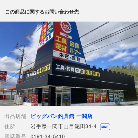
出品店舗にお電話にてお問い合わせください。
※「なんでもリサイクルビッグバン 公式オンラインストアの出
この商品に関するお問い合わせ先
品商品」と「店舗内商品コード」をお知らせ下さい。
電話番号：0191-34-5410
【店舗内商品コード】1035000034891
【メーカー】ORVIS
【付属品】なし
【ランク】Bランク
通常使用による傷や汚れが見受けられる中古品
【使用予定配送業者】佐川急便 飛脚宅配便60サイズ
【こちらの商品は在庫連動システムを導入し、店頭や他ネットシ
ョップと併売を行なっておりますが、
タイミングによりシステムの反映が間に合わず欠品となってしま
う場合がございます。
売切れの場合は、ご購入をキャンセルさせていただく場合がござ
います。】
出品店舗
ビッグバン釣具館 一関店
住所
岩手県一関市山目泥田34-4
MAP
電話番号
0191-34-5410