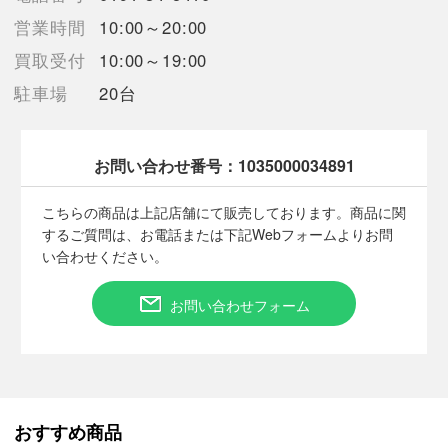
■状態等は画像をご確認・ご参照下さい。
営業時間
10:00～20:00
こちらの商品はお客様から買取させていただいた商品であり、
人の手を経た商品です。
買取受付
10:00～19:00
駐車場
20台
■弊社（株式会社オカモト）を装った偽装サイトにご注意くださ
い■
弊社（株式会社オカモト）の商品画像や文章を無断盗用した『偽
装サイト』を確認しておりますが、
お問い合わせ番号：
1035000034891
当店とは一切関係がございませんのでご注意ください。
こちらの商品は上記店舗にて販売しております。商品に関
するご質問は、お電話または下記Webフォームよりお問
い合わせください。
お問い合わせフォーム
おすすめ商品