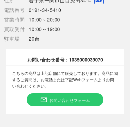
住所
岩手県一関市山目泥田34-4
MAP
電話番号
0191-34-5410
営業時間
10:00～20:00
■状態等は画像をご確認・ご参照下さい。
こちらの商品はお客様から買取させていただいた商品であり、
買取受付
10:00～19:00
人の手を経た商品です。
駐車場
20台
■弊社（株式会社オカモト）を装った偽装サイトにご注意くださ
い■
弊社（株式会社オカモト）の商品画像や文章を無断盗用した『偽
お問い合わせ番号：
1035000039070
装サイト』を確認しておりますが、
当店とは一切関係がございませんのでご注意ください。
こちらの商品は上記店舗にて販売しております。商品に関
するご質問は、お電話または下記Webフォームよりお問
い合わせください。
お問い合わせフォーム