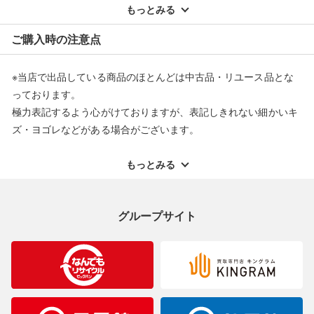
配送料ともに当社負担で対応いたします。
もっとみる
※オンラインストアで購入頂いた商品は、店頭での返品はお受け
ご購入時の注意点
できません。また、商品の修理及び交換に関しては承ることがで
きません。あらかじめご了承ください。
※当店で出品している商品のほとんどは中古品・リユース品とな
返品・交換について
っております。
極力表記するよう心がけておりますが、表記しきれない細かいキ
ズ・ヨゴレなどがある場合がございます。
中古品・リユース品の特性を十分ご理解いただきますようお願い
申し上げます。
もっとみる
※掲載している一部商品は店頭にて展示中の商品もございます。
展示・保管中に劣化や変化などしてしまう恐れもございますので
グループサイト
ご理解くださいますようお願い申し上げます。
※お使いのモニター等により、写真と実際のお色が若干異なる場
合がございますのでご了承ください。
※表記したカラー名は、当社が判断した名称を掲載しています。
製造元が定めたカラー名と異なることもあります。色調などご不
明なことがありましたらご購入前にお問い合わせください。