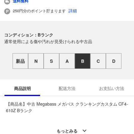
送料無料
詳細
250円分のポイント貯まります
コンディション：Bランク
通常使用による傷や汚れが見受けられる中古品
新品
N
S
A
B
C
D
商品説明
配送方法
お支払い方法
【商品名】中古 Megabass メガバス クランキングカスタム CF4-
610Z Bランク
◆こちらの商品は「なんでもリサイクルビッグバン釣具館 一関
店 」からの出品です。
もっとみる