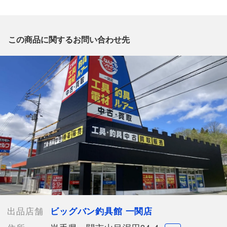
質問欄からの質問回答は致しておりませんので、商品についてご
質問がございましたら、
出品店舗にお電話にてお問い合わせください。
※「なんでもリサイクルビッグバン 公式オンラインストアの出
この商品に関するお問い合わせ先
品商品」と「店舗内商品コード」をお知らせ下さい。
電話番号：0191-34-5410
【店舗内商品コード】1035000039070
【メーカー】Megabass/メガバス
【型番】CF4-610Z
【付属品】なし
【ランク】Bランク
通常使用による傷や汚れが見受けられる中古品
【使用予定配送業者】佐川急便 飛脚宅配便240サイズ
【こちらの商品は在庫連動システムを導入し、店頭や他ネットシ
ョップと併売を行なっておりますが、
タイミングによりシステムの反映が間に合わず欠品となってしま
う場合がございます。
売切れの場合は、ご購入をキャンセルさせていただく場合がござ
出品店舗
ビッグバン釣具館 一関店
います。】