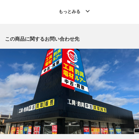
◆こちらの商品は「なんでもリサイクルビッグバン釣具館盛岡南
店 」からの出品です。
もっとみる
質問欄からの質問回答は致しておりませんので、商品についてご
質問がございましたら、
出品店舗にお電話にてお問い合わせください。
※「なんでもリサイクルビッグバン 公式オンラインストアの出
この商品に関するお問い合わせ先
品商品」と「店舗内商品コード」をお知らせ下さい。
電話番号：019-681-0402
【店舗内商品コード】1039000009705
【メーカー】SHIMANO/シマノ
【型番】04292
【付属品】なし
【ランク】Bランク
通常使用による傷や汚れが見受けられる中古品
【詳細備考】
使用による傷・汚れがございます。
画像を参照ください。