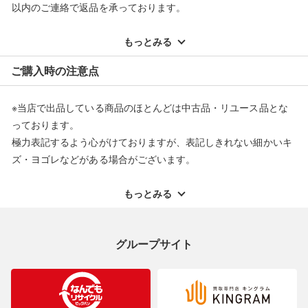
以内のご連絡で返品を承っております。
※記載のない不具合による返品については、購入代金・手数料・
配送料ともに当社負担で対応いたします。
もっとみる
※オンラインストアで購入頂いた商品は、店頭での返品はお受け
ご購入時の注意点
できません。また、商品の修理及び交換に関しては承ることがで
きません。あらかじめご了承ください。
※当店で出品している商品のほとんどは中古品・リユース品とな
返品・交換について
っております。
極力表記するよう心がけておりますが、表記しきれない細かいキ
ズ・ヨゴレなどがある場合がございます。
中古品・リユース品の特性を十分ご理解いただきますようお願い
申し上げます。
もっとみる
※掲載している一部商品は店頭にて展示中の商品もございます。
展示・保管中に劣化や変化などしてしまう恐れもございますので
グループサイト
ご理解くださいますようお願い申し上げます。
※お使いのモニター等により、写真と実際のお色が若干異なる場
合がございますのでご了承ください。
※表記したカラー名は、当社が判断した名称を掲載しています。