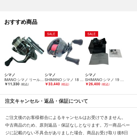
行なっております。
評価ご不要のお客様は、ご落札・ご購入をお控えください。
おすすめ商品
■弊社（株式会社オカモト）を装った偽装サイトにご注意くださ
い■
SALE
SALE
弊社（株式会社オカモト）の商品画像や文章を無断盗用した『偽
装サイト』を確認しておりますが、
当店とは一切関係がございませんのでご注意ください。
シマノ
シマノ
シマノ
IMANO シマノ リール スピニングリール ナスキー2500 Cランク
SHIMANO シマノ 18 アンタレス DC MD XG 右 03874 Bランク
SHIMANO シマノ 19 バルケッタプレミアム 150DHXG 04011 Bランク
￥11,330
￥33,440
￥26,400
注文キャンセル・返品・保証について
ご注文後のお客様都合によるキャンセルはお受けできません。
中古商品のため、原則返品・保証なしとなります。万一商品ペー
ジに記載のない不具合がありました場合、商品お受け取り後8日