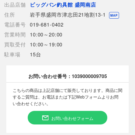
リールにラインが巻かれておりますが、詳細は不明のため。おま
出品店舗
ビッグバン釣具館 盛岡南店
け程度にお考え下さい。
住所
岩手県盛岡市津志田21地割13-1
また、店頭併売品につき、傷・汚れ等の商品状態の変化がある場
MAP
合がございます。
電話番号
019-681-0402
予めご了承ください。
営業時間
10:00～20:00
買取受付
10:00～19:00
【使用予定配送業者】佐川急便 飛脚宅配便60サイズ
駐車場
15台
【こちらの商品は在庫連動システムを導入し、店頭や他ネットシ
ョップと併売を行なっておりますが、タイミングによりシステム
の反映が間に合わず欠品となってしまう場合がございます。
売切れの場合は、ご購入をキャンセルさせていただく場合がござ
お問い合わせ番号：
1039000009705
います。】
こちらの商品は上記店舗にて販売しております。商品に関
するご質問は、お電話または下記Webフォームよりお問
い合わせください。
■状態等は画像をご確認・ご参照下さい。
こちらの商品はお客様から買取させていただいた商品であり、
お問い合わせフォーム
人の手を経た商品です。
■弊社からは、ご落札やご購入いただいた全てのお客様に評価を