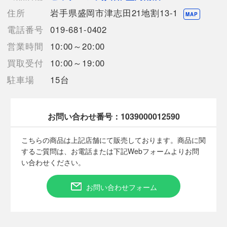
【使用予定配送業者】佐川急便 飛脚宅配便60サイズ
住所
岩手県盛岡市津志田21地割13-1
【こちらの商品は在庫連動システムを導入し、店頭や他ネットシ
MAP
ョップと併売を行なっておりますが、
電話番号
019-681-0402
タイミングによりシステムの反映が間に合わず欠品となってしま
営業時間
10:00～20:00
う場合がございます。
売切れの場合は、ご購入をキャンセルさせていただく場合がござ
買取受付
10:00～19:00
います。】
駐車場
15台
■状態等は画像をご確認・ご参照下さい。
お問い合わせ番号：
1039000012590
こちらの商品はお客様から買取させていただいた商品であり、
人の手を経た商品です。
こちらの商品は上記店舗にて販売しております。商品に関
するご質問は、お電話または下記Webフォームよりお問
■弊社（株式会社オカモト）を装った偽装サイトにご注意くださ
い合わせください。
い■
弊社（株式会社オカモト）の商品画像や文章を無断盗用した『偽
お問い合わせフォーム
装サイト』を確認しておりますが、
当店とは一切関係がございませんのでご注意ください。