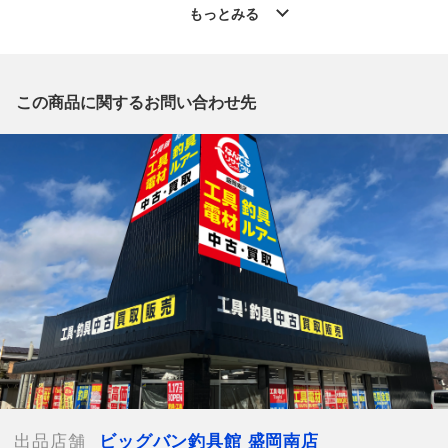
南店 」からの出品です。
もっとみる
質問欄からの質問回答は致しておりませんので、商品についてご
質問がございましたら、
出品店舗にお電話にてお問い合わせください。
※「なんでもリサイクルビッグバン 公式オンラインストアの出
この商品に関するお問い合わせ先
品商品」と「店舗内商品コード」をお知らせ下さい。
電話番号：019-681-0402
【店舗内商品コード】1039000012590
【メーカー】SHIMANO/シマノ
【型番】04327
【付属品】 純正ハンドル
【ランク】Cランク
使用感やキズや汚れ等が目立つ中古品
【詳細備考】
キズや汚れのある箇所がございます。画像参照ください。
また、ラインが巻かれておりますが、詳細不明なため、おまけ程
度にお考え下さい。
出品店舗
ビッグバン釣具館 盛岡南店