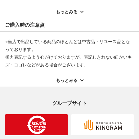
※記載のない不具合による返品については、購入代金・手数料・
配送料ともに当社負担で対応いたします。
もっとみる
※オンラインストアで購入頂いた商品は、店頭での返品はお受け
ご購入時の注意点
できません。また、商品の修理及び交換に関しては承ることがで
きません。あらかじめご了承ください。
※当店で出品している商品のほとんどは中古品・リユース品とな
返品・交換について
っております。
極力表記するよう心がけておりますが、表記しきれない細かいキ
ズ・ヨゴレなどがある場合がございます。
中古品・リユース品の特性を十分ご理解いただきますようお願い
申し上げます。
もっとみる
※掲載している一部商品は店頭にて展示中の商品もございます。
展示・保管中に劣化や変化などしてしまう恐れもございますので
グループサイト
ご理解くださいますようお願い申し上げます。
※お使いのモニター等により、写真と実際のお色が若干異なる場
合がございますのでご了承ください。
※表記したカラー名は、当社が判断した名称を掲載しています。
製造元が定めたカラー名と異なることもあります。色調などご不