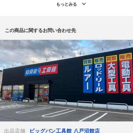
◆こちらの商品は「なんでもリサイクルビッグバン工具館 八戸
もっとみる
沼館店 」からの出品です。
質問欄からの質問回答は致しておりませんので、商品についてご
質問がございましたら、
出品店舗にお電話にてお問い合わせください。
この商品に関するお問い合わせ先
※「なんでもリサイクルビッグバン 公式オンラインストアの出
品商品」と「店舗内商品コード」をお知らせ下さい。
電話番号：0178-38-1961
【店舗内商品コード】1040000044962
【メーカー】MAKITA/マキタ
【型番】HS631DGXS
【カラー】ブルー
【付属品】純正ケース,取扱説明書,充電器,バッテリー
【ランク】Aランク
少々の使用感はあるが状態の良い中古品
【規格・仕様】
本製品に付属するバッテリーはPSEマーク（電気用品安全法）適
合製品です。
出品店舗
ビッグバン工具館 八戸沼館店