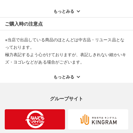
※記載のない不具合による返品については、購入代金・手数料・
配送料ともに当社負担で対応いたします。
もっとみる
※オンラインストアで購入頂いた商品は、店頭での返品はお受け
ご購入時の注意点
できません。また、商品の修理及び交換に関しては承ることがで
きません。あらかじめご了承ください。
※当店で出品している商品のほとんどは中古品・リユース品とな
返品・交換について
っております。
極力表記するよう心がけておりますが、表記しきれない細かいキ
ズ・ヨゴレなどがある場合がございます。
中古品・リユース品の特性を十分ご理解いただきますようお願い
申し上げます。
もっとみる
※掲載している一部商品は店頭にて展示中の商品もございます。
展示・保管中に劣化や変化などしてしまう恐れもございますので
グループサイト
ご理解くださいますようお願い申し上げます。
※お使いのモニター等により、写真と実際のお色が若干異なる場
合がございますのでご了承ください。
※表記したカラー名は、当社が判断した名称を掲載しています。
製造元が定めたカラー名と異なることもあります。色調などご不