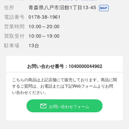
【使用予定配送業者】佐川急便 飛脚宅配便140サイズ
住所
青森県八戸市沼館1丁目13-45
【こちらの商品は在庫連動システムを導入し、店頭や他ネットシ
MAP
ョップと併売を行なっておりますが、
電話番号
0178-38-1961
タイミングによりシステムの反映が間に合わず欠品となってしま
営業時間
10:00～20:00
う場合がございます。
売切れの場合は、ご購入をキャンセルさせていただく場合がござ
買取受付
10:00～19:00
います。】
駐車場
13台
■状態等は画像をご確認・ご参照下さい。
お問い合わせ番号：
1040000044962
こちらの商品はお客様から買取させていただいた商品であり、
人の手を経た商品です。
こちらの商品は上記店舗にて販売しております。商品に関
するご質問は、お電話または下記Webフォームよりお問
■弊社（株式会社オカモト）を装った偽装サイトにご注意くださ
い合わせください。
い■
弊社（株式会社オカモト）の商品画像や文章を無断盗用した『偽
お問い合わせフォーム
装サイト』を確認しておりますが、
当店とは一切関係がございませんのでご注意ください。