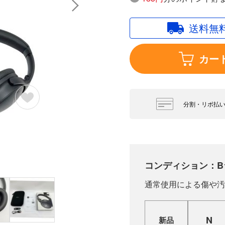
送料無
カー
分割・リボ払
コンディション：B
通常使用による傷や汚
N
新品