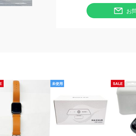
お
E
未使用
SALE