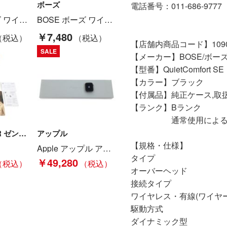
ボーズ
電話番号：011-686-9777
BOSE ボーズ ワイヤレスヘッドホン QC ULTRA HP 2nd WHT 未開封品 Nランク
BOSE ボーズ ワイヤレスイヤホン QuietComfort Ultra Earbuds ジャンク品 Dランク
￥7,480
【店舗内商品コード】10900
SALE
【メーカー】BOSE/ボー
【型番】QuietComfort SE
【カラー】ブラック
【付属品】純正ケース,取
【ランク】Bランク
通常使用による傷や
SENNHEISER ゼンハイザー Bluetooth ワイヤレスイヤホン MOMENTUM True Wireless 3 Aランク
アップル
【規格・仕様】
Apple アップル アップルウォッチ Apple WatchSeries 7 スターライトカラーバンド MKMY3J/A Aランク
タイプ
￥49,280
オーバーヘッド
接続タイプ
ワイヤレス・有線(ワイヤー
駆動方式
ダイナミック型