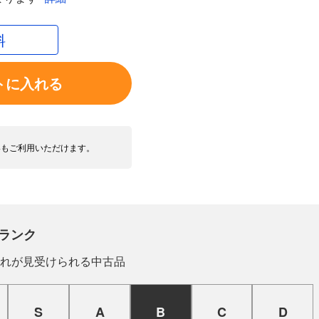
料
トに入れる
いもご利用いただけます。
ランク
れが見受けられる中古品
S
A
B
C
D