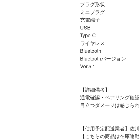
プラグ形状
ミニプラグ
充電端子
USB
Type-C
ワイヤレス
Bluetooth
Bluetoothバージョン
Ver.5.1
【詳細備考】
通電確認・ペアリング確
目立つダメージは感じら
【使用予定配送業者】佐川
【こちらの商品は在庫連