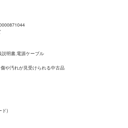
00871044
ズ
扱説明書,電源ケーブル
汚れが見受けられる中古品
ド)