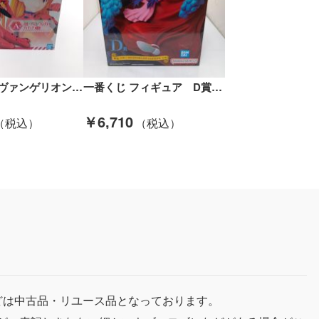
一番くじ エヴァンゲリオン A賞 式波・アスカ・ラングレー フィギュア Sランク
一番くじ フィギュア D賞 四皇 バギーMASTERLISE EXPIECE ワンピース Sランク
￥6,710
どは中古品・リユース品となっております。