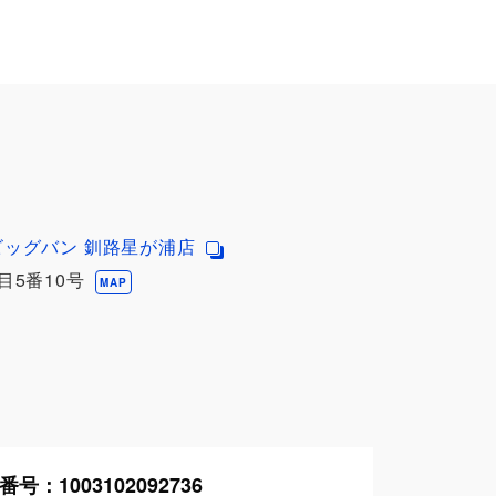
ビッグバン 釧路星が浦店
目5番10号
MAP
番号：
1003102092736