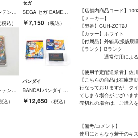
セガ
【店舗内商品コード】10031
Nintendo ニンテンドウ ゲーム NintendoDSi LL Nintendo ULT-001 Aランク
SEGA セガ GAMEGEAR ゲームギア ソフト ランボーIII 説明書あり 動作確認済み Aランク
【メーカー】
￥7,150
【型番】CUH-ZCT2J
【カラー】ホワイト
【付属品】外箱,取扱説明
【ランク】Bランク
通常使用による傷や
【使用予定配送業者】佐川
【こちらの商品は在庫連
バンダイ
行なっておりますが、タ
Nintendo ニンテンドウ ドラゴンクエストヒーローズ I・II for Nintendo Switch switch ゲームソフト Bランク
BANDAI バンダイ うずまき～電視怪奇編～ ワンダースワン用ソフト SWJ-OMM001 Dランク
てしまう場合がございま
￥12,650
売切れの場合は、ご購入
【備考/コメント】
使用にともなう若干のキ