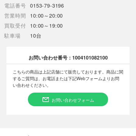
【付属品】箱 カードケース：合計6枚収納可能
電話番号
0153-79-3196
【ランク】Aランク
営業時間
10:00～20:00
少々の使用感はあるが状態の良い中古品
買取受付
10:00～19:00
【使用予定配送業者】佐川急便 飛脚宅配便60サイズ
駐車場
10台
【こちらの商品は在庫連動システムを導入し、店頭や他ネットシ
ョップと併売を行なっておりますが、タイミングによりシステム
の反映が間に合わず欠品となってしまう場合がございます。
売切れの場合は、ご購入をキャンセルさせていただく場合がござ
お問い合わせ番号：
1004101082100
います。】
こちらの商品は上記店舗にて販売しております。商品に関
するご質問は、お電話または下記Webフォームよりお問
【備考/コメント】
い合わせください。
●目視では傷や破損の類は見受けられず、外観の状態は良好でし
たが、専門的な視点からの確認ではございませんので、ご容赦下
お問い合わせフォーム
さいませ。
●未使用かと思われますが、確証がございません為、中古品とし
て出品致します。
●箱にキズやヨゴレがございます。
●サイズは素人採寸のため多少の誤差はご了承下さい。
●商品画像に関しては出来る限り忠実に表示出来るよう努めてお