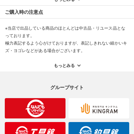
※オンラインストアで購入頂いた商品は、店頭での返品はお受け
ご購入時の注意点
できません。また、商品の修理及び交換に関しては承ることがで
きません。あらかじめご了承ください。
※当店で出品している商品のほとんどは中古品・リユース品とな
返品・交換について
っております。
極力表記するよう心がけておりますが、表記しきれない細かいキ
ズ・ヨゴレなどがある場合がございます。
中古品・リユース品の特性を十分ご理解いただきますようお願い
申し上げます。
もっとみる
※掲載している一部商品は店頭にて展示中の商品もございます。
展示・保管中に劣化や変化などしてしまう恐れもございますので
グループサイト
ご理解くださいますようお願い申し上げます。
※お使いのモニター等により、写真と実際のお色が若干異なる場
合がございますのでご了承ください。
※表記したカラー名は、当社が判断した名称を掲載しています。
製造元が定めたカラー名と異なることもあります。色調などご不
明なことがありましたらご購入前にお問い合わせください。