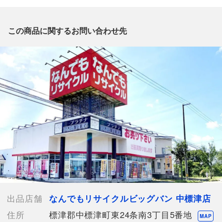
質問がございましたら、
出品店舗にお電話にてお問い合わせください。
※「なんでもリサイクルビッグバン 公式オンラインストアの出
この商品に関するお問い合わせ先
品商品」と「店舗内商品コード」をお知らせ下さい。
電話番号：0153-79-3196
【店舗内商品コード】1004101082100
【メーカー】BARCOS
【型番】BTV338
【対象】レディース
【素材】/本体：牛革/カードケース：合成皮革
【カラー】グリーン
【サイズ】W約20cm x H約10cm x D約2.5cm
【開閉式】ファスナー
【札入れ】3箇所
【小銭入れ】1箇所
【カード入れ】12箇所
出品店舗
なんでもリサイクルビッグバン 中標津店
【内ポケット】
住所
標津郡中標津町東24条南3丁目5番地
オープンポケット x 3
MAP