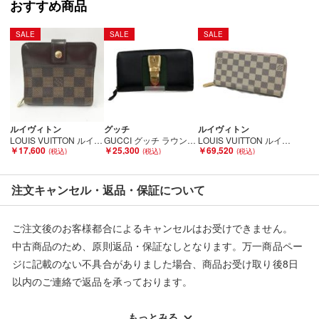
おすすめ商品
りますが、実際の商品と比較し色味に若干の誤差や光の反射が生
じてる場合がありますこと予めご了承ください。
SALE
SALE
SALE
●店頭との併売商品のため、記載に無い細かなキズ、汚れが見受
けられるなど多少商品状態が変化する場合がございます。
■状態等は画像をご確認・ご参照下さい。
ルイヴィトン
グッチ
ルイヴィトン
こちらの商品はお客様から買取させていただいた商品であり、
LOUIS VUITTON ルイヴィトン コンパクト・ジップ N61668 ブラウン Cランク
GUCCI グッチ ラウンドファスナー長財布 シルヴィ 476083 ブラック Cランク
LOUIS VUITTON ルイヴィトン ジッピーウォレット ダミエ・アズール ローズ・バレリーヌ N63503 ホワイト Aランク
￥17,600
￥25,300
￥69,520
人の手を経た商品です。
■弊社からは、ご落札やご購入いただいた全てのお客様に評価を
注文キャンセル・返品・保証について
行なっております。
評価ご不要のお客様は、ご落札・ご購入をお控えください。
ご注文後のお客様都合によるキャンセルはお受けできません。
中古商品のため、原則返品・保証なしとなります。万一商品ペー
■弊社（株式会社オカモトＲＭＣ）を装った偽装サイトにご注意
ジに記載のない不具合がありました場合、商品お受け取り後8日
ください■
以内のご連絡で返品を承っております。
弊社（株式会社オカモトＲＭＣ）の商品画像や文章を無断盗用し
た『偽装サイト』を確認しておりますが、
※記載のない不具合による返品については、購入代金・手数料・
当店とは一切関係がございませんのでご注意ください。
配送料ともに当社負担で対応いたします。
もっとみる