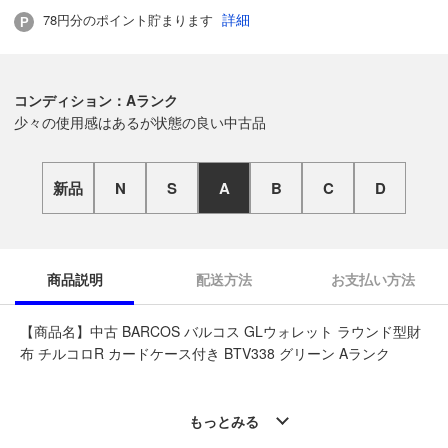
詳細
78円分のポイント貯まります
コンディション：Aランク
少々の使用感はあるが状態の良い中古品
新品
N
S
A
B
C
D
商品説明
配送方法
お支払い方法
【商品名】中古 BARCOS バルコス GLウォレット ラウンド型財
布 チルコロR カードケース付き BTV338 グリーン Aランク
◆こちらの商品は「なんでもリサイクル ビッグバン中標津店 」
からの出品です。
もっとみる
質問欄からの質問回答は致しておりませんので、商品についてご