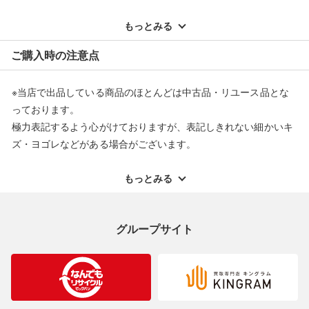
※記載のない不具合による返品については、購入代金・手数料・
配送料ともに当社負担で対応いたします。
もっとみる
※オンラインストアで購入頂いた商品は、店頭での返品はお受け
ご購入時の注意点
できません。また、商品の修理及び交換に関しては承ることがで
きません。あらかじめご了承ください。
※当店で出品している商品のほとんどは中古品・リユース品とな
返品・交換について
っております。
極力表記するよう心がけておりますが、表記しきれない細かいキ
ズ・ヨゴレなどがある場合がございます。
中古品・リユース品の特性を十分ご理解いただきますようお願い
申し上げます。
もっとみる
※掲載している一部商品は店頭にて展示中の商品もございます。
展示・保管中に劣化や変化などしてしまう恐れもございますので
グループサイト
ご理解くださいますようお願い申し上げます。
※お使いのモニター等により、写真と実際のお色が若干異なる場
合がございますのでご了承ください。
※表記したカラー名は、当社が判断した名称を掲載しています。
製造元が定めたカラー名と異なることもあります。色調などご不