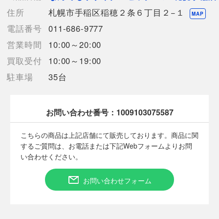
ご理解・ご了承の上、ご購入下さい。
住所
札幌市手稲区稲穂２条６丁目２−１
MAP
【使用予定配送業者】佐川急便 飛脚宅配便80サイズ
電話番号
011-686-9777
【こちらの商品は在庫連動システムを導入し、店頭や他ネットシ
営業時間
10:00～20:00
ョップと併売を行なっておりますが、
タイミングによりシステムの反映が間に合わず欠品となってしま
買取受付
10:00～19:00
う場合がございます。
駐車場
35台
売切れの場合は、ご購入をキャンセルさせていただく場合がござ
います。】
お問い合わせ番号：
1009103075587
■状態等は画像をご確認・ご参照下さい。
こちらの商品は上記店舗にて販売しております。商品に関
こちらの商品はお客様から買取させていただいた商品であり、
するご質問は、お電話または下記Webフォームよりお問
人の手を経た商品です。
い合わせください。
■弊社（株式会社オカモト）を装った偽装サイトにご注意くださ
お問い合わせフォーム
い■
弊社（株式会社オカモト）の商品画像や文章を無断盗用した『偽
装サイト』を確認しておりますが、
当店とは一切関係がございませんのでご注意ください。