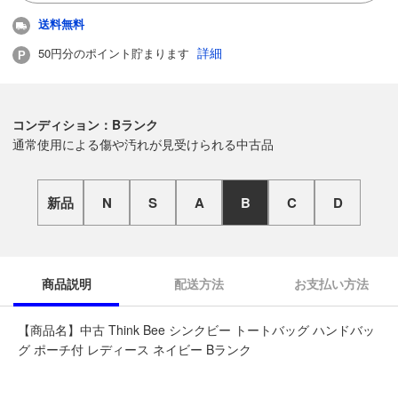
送料無料
詳細
50円分のポイント貯まります
コンディション：Bランク
通常使用による傷や汚れが見受けられる中古品
新品
N
S
A
B
C
D
商品説明
配送方法
お支払い方法
【商品名】中古 Think Bee シンクビー トートバッグ ハンドバッ
グ ポーチ付 レディース ネイビー Bランク
◆こちらの商品は「なんでもリサイクル ビッグバン札幌手稲店