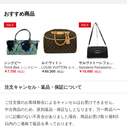
おすすめ商品
SALE
SALE
シンクビー
ルイヴィトン
サルヴァトーレフェラガモ
Think Bee シンクビー ハンドバッグ 薔薇 バラ レディース ブルー×ブラック Bランク
LOUIS VUITTON ルイヴィトン モノグラム ボーリング・ヴァニティ(ドーヴィル) M47270 Bランク
Salvatore Ferragamo サルヴァトーレフェラガモ レディース ショルダーバッグ DY-21 ブラック Cランク
￥7,700
￥80,300
￥18,480
注文キャンセル・返品・保証について
ご注文後のお客様都合によるキャンセルはお受けできません。
中古商品のため、原則返品・保証なしとなります。万一商品ペー
ジに記載のない不具合がありました場合、商品お受け取り後8日
以内のご連絡で返品を承っております。