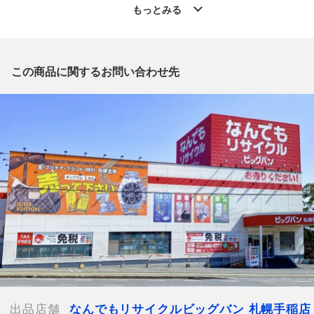
」からの出品です。
もっとみる
質問欄からの質問回答は致しておりませんので、商品についてご
質問がございましたら、
出品店舗にお電話にてお問い合わせください。
※「なんでもリサイクルビッグバン 公式オンラインストアの出
この商品に関するお問い合わせ先
品商品」と「店舗内商品コード」をお知らせ下さい。
電話番号：011-686-9777
【店舗内商品コード】1009103075587
【メーカー】Think Bee/シンクビー
【対象】レディース
【カラー】ネイビー
【サイズ】W約37.5cm x H約19.5cm x D約9cm
【付属品】保存袋
【ランク】Bランク
通常使用による傷や汚れが見受けられる中古品
【詳細備考】
使用感、傷やスレ、劣化がございます。
中に青っぽい汚れがございます(写真9枚目参照)
出品店舗
なんでもリサイクルビッグバン 札幌手稲店