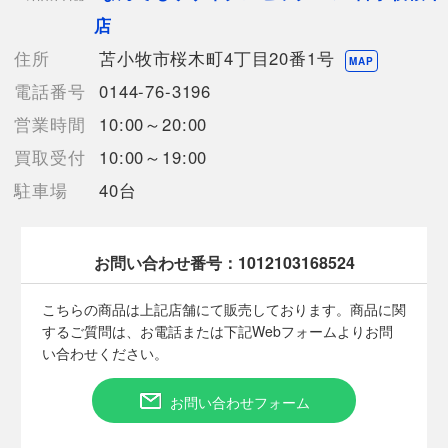
店
【詳細備考】
バッグ本体にへこんだような癖有。
住所
苫小牧市桜木町4丁目20番1号
MAP
ヌメ革部分にスレ、シミ、傷有。
電話番号
0144-76-3196
金具に傷、色剥がれ有。
ハンドル部分にシミ、スレ、焼け、傷等の使用感、ほつれ有。
営業時間
10:00～20:00
バッグ内部に薄汚れ、薄いシミ有。
買取受付
10:00～19:00
画像をご参照の上、お気になされる場合はご注意くださいませ。
その他目立つダメージは見受けられませんでした。
駐車場
40台
専門的な視点からの確認ではございませんので、何卒ご了承くだ
さい。
店頭展示品のため、微細な傷や汚れに関しましてもご容赦くださ
お問い合わせ番号：
1012103168524
いませ。
こちらの商品は上記店舗にて販売しております。商品に関
【使用予定配送業者】佐川急便 飛脚宅配便100サイズ
するご質問は、お電話または下記Webフォームよりお問
【こちらの商品は在庫連動システムを導入し、店頭や他ネットシ
い合わせください。
ョップと併売を行なっておりますが、
タイミングによりシステムの反映が間に合わず欠品となってしま
う場合がございます。
お問い合わせフォーム
売切れの場合は、ご購入をキャンセルさせていただく場合がござ
います。】