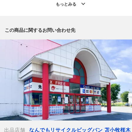
店 」からの出品です。
もっとみる
質問欄からの質問回答は致しておりませんので、商品についてご
質問がございましたら、
出品店舗にお電話にてお問い合わせください。
※「なんでもリサイクルビッグバン 公式オンラインストアの出
この商品に関するお問い合わせ先
品商品」と「店舗内商品コード」をお知らせ下さい。
電話番号：0144-76-3196
【店舗内商品コード】1012103168524
【メーカー】LOUIS VUITTON/ルイヴィトン
【型番】M51126
【対象】レディース
【サイズ】W約38cm x H約30cm x D約15cm
【ハンドル高さ】約10.5cm
【開閉式】ファスナー
【内ポケット】
オープンポケット x 1
【付属品】なし
【ランク】Cランク
使用感やキズや汚れ等が目立つ中古品
出品店舗
なんでもリサイクルビッグバン 苫小牧桜木