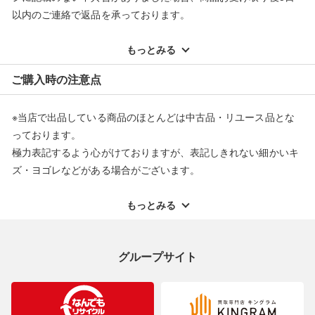
以内のご連絡で返品を承っております。
※記載のない不具合による返品については、購入代金・手数料・
配送料ともに当社負担で対応いたします。
もっとみる
※オンラインストアで購入頂いた商品は、店頭での返品はお受け
ご購入時の注意点
できません。また、商品の修理及び交換に関しては承ることがで
きません。あらかじめご了承ください。
※当店で出品している商品のほとんどは中古品・リユース品とな
返品・交換について
っております。
極力表記するよう心がけておりますが、表記しきれない細かいキ
ズ・ヨゴレなどがある場合がございます。
中古品・リユース品の特性を十分ご理解いただきますようお願い
申し上げます。
もっとみる
※掲載している一部商品は店頭にて展示中の商品もございます。
展示・保管中に劣化や変化などしてしまう恐れもございますので
グループサイト
ご理解くださいますようお願い申し上げます。
※お使いのモニター等により、写真と実際のお色が若干異なる場
合がございますのでご了承ください。
※表記したカラー名は、当社が判断した名称を掲載しています。