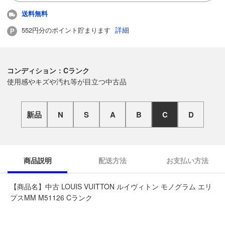
送料無料
詳細
552円分のポイント貯まります
コンディション：Cランク
使用感やキズや汚れ等が目立つ中古品
新品
N
S
A
B
C
D
商品説明
配送方法
お支払い方法
【商品名】中古 LOUIS VUITTON ルイヴィトン モノグラム エリ
プスMM M51126 Cランク
◆こちらの商品は「なんでもリサイクル ビッグバン苫小牧桜木