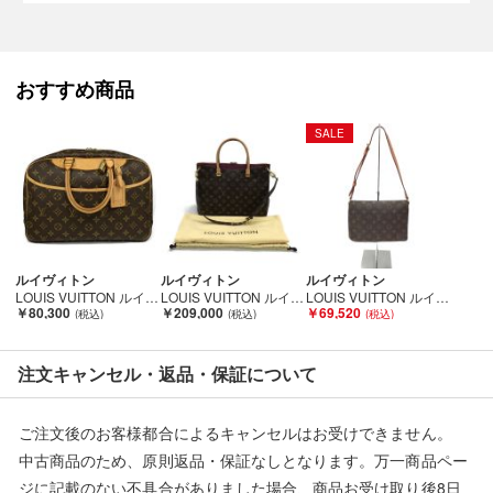
【備考/コメント】
おすすめ商品
程度C
SALE
■状態等は画像をご確認・ご参照下さい。
こちらの商品はお客様から買取させていただいた商品であり、
人の手を経た商品です。
■弊社（株式会社オカモト）を装った偽装サイトにご注意くださ
ルイヴィトン
ルイヴィトン
ルイヴィトン
い■
LOUIS VUITTON ルイヴィトン モノグラム ボーリング・ヴァニティ(ドーヴィル) M47270 Bランク
LOUIS VUITTON ルイヴィトン レディース 2WAY モノグラム パラス オロール M40906 ブラウン Aランク
LOUIS VUITTON ルイヴィトン モノグラム ミュゼットタンゴ M51257 Bランク
弊社（株式会社オカモト）の商品画像や文章を無断盗用した『偽
￥80,300
￥209,000
￥69,520
装サイト』を確認しておりますが、
当店とは一切関係がございませんのでご注意ください。
注文キャンセル・返品・保証について
ご注文後のお客様都合によるキャンセルはお受けできません。
中古商品のため、原則返品・保証なしとなります。万一商品ペー
ジに記載のない不具合がありました場合、商品お受け取り後8日