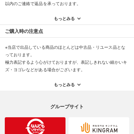
以内のご連絡で返品を承っております。
※記載のない不具合による返品については、購入代金・手数料・
配送料ともに当社負担で対応いたします。
もっとみる
※オンラインストアで購入頂いた商品は、店頭での返品はお受け
ご購入時の注意点
できません。また、商品の修理及び交換に関しては承ることがで
きません。あらかじめご了承ください。
※当店で出品している商品のほとんどは中古品・リユース品とな
返品・交換について
っております。
極力表記するよう心がけておりますが、表記しきれない細かいキ
ズ・ヨゴレなどがある場合がございます。
中古品・リユース品の特性を十分ご理解いただきますようお願い
申し上げます。
もっとみる
※掲載している一部商品は店頭にて展示中の商品もございます。
展示・保管中に劣化や変化などしてしまう恐れもございますので
グループサイト
ご理解くださいますようお願い申し上げます。
※お使いのモニター等により、写真と実際のお色が若干異なる場
合がございますのでご了承ください。
※表記したカラー名は、当社が判断した名称を掲載しています。