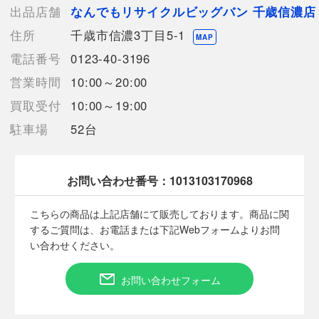
【小銭入れ】1箇所
出品店舗
なんでもリサイクルビッグバン 千歳信濃店
【内ポケット】
住所
千歳市信濃3丁目5-1
オープンポケット x 4
MAP
【付属品】なし
電話番号
0123-40-3196
【ランク】Cランク
営業時間
10:00～20:00
使用感やキズや汚れ等が目立つ中古品
買取受付
10:00～19:00
【詳細備考】
駐車場
52台
使用に伴う細かい擦り傷がございます。
使用感強めのお品物です。
コバの剥げ、糸切れ、角スレ等ダメージ多めです。
小銭入れの中は汚れ、擦れによる捲れ、カビ臭がございます。
お問い合わせ番号：
1013103170968
ファスナートップの金具が剥げています。
商品画像に関しては出来る限り忠実に表示出来るよう努めており
こちらの商品は上記店舗にて販売しております。商品に関
ますが、実際の商品と比較し色味に若干の誤差が生じる場合があ
するご質問は、お電話または下記Webフォームよりお問
りますこと予めご了承ください。
い合わせください。
店頭との併売商品のため、記載に無い細かなキズ、汚れが見受け
られるなど多少商品状態が変化する場合がございます。
お問い合わせフォーム