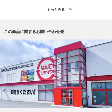
◆こちらの商品は「なんでもリサイクル ビッグバン千歳信濃店
もっとみる
」からの出品です。
質問欄からの質問回答は致しておりませんので、商品についてご
質問がございましたら、
出品店舗にお電話にてお問い合わせください。
この商品に関するお問い合わせ先
※「なんでもリサイクルビッグバン 公式オンラインストアの出
品商品」と「店舗内商品コード」をお知らせ下さい。
電話番号：0123-40-3196
【店舗内商品コード】1013103170968
【メーカー】LOUIS VUITTON/ルイヴィトン
【型番】N61730
【対象】レディース
【素材】PVCコーティングキャンバス
【カラー】ブラウン
【サイズ】W約14cm x H約9cm x D約3cm
【開閉式】スナップボタン
【札入れ】1箇所