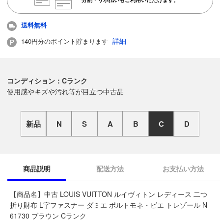
送料無料
詳細
140円分のポイント貯まります
コンディション：Cランク
使用感やキズや汚れ等が目立つ中古品
新品
N
S
A
B
C
D
商品説明
配送方法
お支払い方法
【商品名】中古 LOUIS VUITTON ルイヴィトン レディース 二つ
折り財布 L字ファスナー ダミエ ポルトモネ・ビエ トレゾール N
61730 ブラウン Cランク