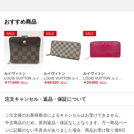
【使用予定配送業者】佐川急便 飛脚宅配便60サイズ
【こちらの商品は在庫連動システムを導入し、店頭や他ネットシ
ョップと併売を行なっておりますが、タイミングによりシステム
おすすめ商品
の反映が間に合わず欠品となってしまう場合がございます。
売切れの場合は、ご購入をキャンセルさせていただく場合がござ
SALE
SALE
SALE
います。】
■状態等は画像をご確認・ご参照下さい。
こちらの商品はお客様から買取させていただいた商品であり、
ルイヴィトン
ルイヴィトン
ルイヴィトン
人の手を経た商品です。
LOUIS VUITTON ルイヴィトン コンパクト・ジップ N61668 ブラウン Cランク
LOUIS VUITTON ルイヴィトン ジッピーウォレット ダミエ・アズール ローズ・バレリーヌ N63503 ホワイト Aランク
LOUIS VUITTON ルイヴィトン エピ ジッピー ウオレット フューシャ 長財布 M60305 ピンク Cランク
￥17,600
￥69,520
￥20,900
■弊社（株式会社オカモト）を装った偽装サイトにご注意くださ
い■
注文キャンセル・返品・保証について
弊社（株式会社オカモト）の商品画像や文章を無断盗用した『偽
装サイト』を確認しておりますが、
ご注文後のお客様都合によるキャンセルはお受けできません。
当店とは一切関係がございませんのでご注意ください。
中古商品のため、原則返品・保証なしとなります。万一商品ペー
ジに記載のない不具合がありました場合、商品お受け取り後8日