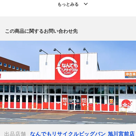
」からの出品です。
もっとみる
質問欄からの質問回答は致しておりませんので、商品についてご
質問がございましたら、
出品店舗にお電話にてお問い合わせください。
※「なんでもリサイクルビッグバン 公式オンラインストアの出
この商品に関するお問い合わせ先
品商品」と「店舗内商品コード」をお知らせ下さい。
電話番号：0166-38-3196
【店舗内商品コード】1017004340741
【メーカー】Yves Saint Laurent/イブサンローラン
【対象】レディース
【素材】レザー
【カラー】ブラック
【サイズ】W約20cm x H約20cm x D約3cm
【外ポケット】
オープンポケット x 1
【内ポケット】
オープンポケット x 1、ファスナーポケット x 1
【付属品】なし
【ランク】Cランク
出品店舗
なんでもリサイクルビッグバン 旭川宮前店