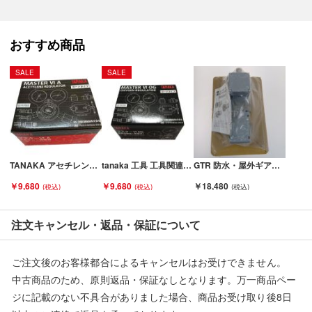
何卒ご容赦頂きますようお願い致します。
おすすめ商品
■状態等は画像をご確認・ご参照下さい。
こちらの商品はお客様から買取させていただいた商品であり、
SALE
SALE
人の手を経た商品です。
■弊社からは、ご落札やご購入いただいた全てのお客様に評価を
行なっております。
評価ご不要のお客様は、ご落札・ご購入をお控えください。
TANAKA アセチレン用調整器マスター6 A Sランク
tanaka 工具 工具関連用品 酸素調整器 マスター6 OG Sランク
GTR 防水・屋外ギアモータ F3SW-20-7.5-T020E Aランク
■弊社（株式会社オカモトＲＭＣ）を装った偽装サイトにご注意
ください■
￥9,680
￥9,680
￥18,480
弊社（株式会社オカモトＲＭＣ）の商品画像や文章を無断盗用し
た『偽装サイト』を確認しておりますが、
注文キャンセル・返品・保証について
当店とは一切関係がございませんのでご注意ください。
ご注文後のお客様都合によるキャンセルはお受けできません。
中古商品のため、原則返品・保証なしとなります。万一商品ペー
ジに記載のない不具合がありました場合、商品お受け取り後8日