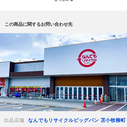
質問欄からの質問回答は致しておりませんので、商品についてご
質問がございましたら、
出品店舗にお電話にてお問い合わせください。
※「なんでもリサイクルビッグバン 公式オンラインストアの出
この商品に関するお問い合わせ先
品商品」と「店舗内商品コード」をお知らせ下さい。
電話番号：0144-53-3196
【店舗内商品コード】1019001282338
【メーカー】Mitutoyo
【型番】MDC-25MX
【付属品】なし
【ランク】Aランク
少々の使用感はあるが状態の良い中古品
【使用予定配送業者】佐川急便 飛脚宅配便80サイズ
【こちらの商品は在庫連動システムを導入し、店頭や他ネットシ
ョップと併売を行なっておりますが、タイミングによりシステム
の反映が間に合わず欠品となってしまう場合がございます。
出品店舗
なんでもリサイクルビッグバン 苫小牧柳町
売切れの場合は、ご購入をキャンセルさせていただく場合がござ