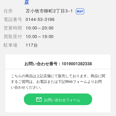
店
います。】
住所
苫小牧市柳町2丁目3−1
MAP
電話番号
0144-53-3196
【備考/コメント】
数ある商品の中から当店の商品をご覧頂き
営業時間
10:00～20:00
ありがとうございます！
買取受付
10:00～19:00
目視では傷や破損の類は見受けられず、外観の状態は良好でした
が
駐車場
117台
専門的な視点からの確認ではございませんので、ご容赦下さいま
せ
説明書、保証書欠品です
お問い合わせ番号：
1019001282338
こちらのお品物は店頭でも販売しておりますので
状態が変わる場合がございます
こちらの商品は上記店舗にて販売しております。商品に関
ご理解の上入札をお願い致します
するご質問は、お電話または下記Webフォームよりお問
※掲載画像はモニター環境により異なって見える場合がございま
い合わせください。
す。
また写真には写りきらない傷や汚れがある場合がございます
ご理解の上購入をお願い致します
お問い合わせフォーム
※専門的な視点からの確認ではございませんので、
確認事項の不足がある場合がございます。