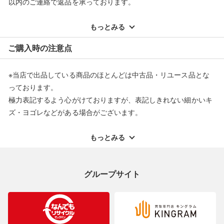
以内のご連絡で返品を承っております。
※記載のない不具合による返品については、購入代金・手数料・
配送料ともに当社負担で対応いたします。
もっとみる
※オンラインストアで購入頂いた商品は、店頭での返品はお受け
ご購入時の注意点
できません。また、商品の修理及び交換に関しては承ることがで
きません。あらかじめご了承ください。
※当店で出品している商品のほとんどは中古品・リユース品とな
返品・交換について
っております。
極力表記するよう心がけておりますが、表記しきれない細かいキ
ズ・ヨゴレなどがある場合がございます。
中古品・リユース品の特性を十分ご理解いただきますようお願い
申し上げます。
もっとみる
※掲載している一部商品は店頭にて展示中の商品もございます。
展示・保管中に劣化や変化などしてしまう恐れもございますので
グループサイト
ご理解くださいますようお願い申し上げます。
※お使いのモニター等により、写真と実際のお色が若干異なる場
合がございますのでご了承ください。
※表記したカラー名は、当社が判断した名称を掲載しています。