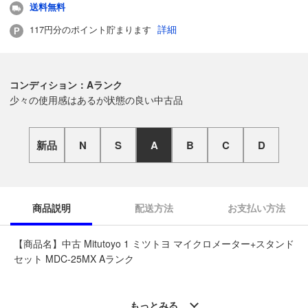
送料無料
詳細
117円分のポイント貯まります
コンディション：Aランク
少々の使用感はあるが状態の良い中古品
新品
N
S
A
B
C
D
商品説明
配送方法
お支払い方法
【商品名】中古 Mitutoyo 1 ミツトヨ マイクロメーター+スタンド
セット MDC-25MX Aランク
◆こちらの商品は「なんでもリサイクル ビッグバン苫小牧柳町
店 」からの出品です。
もっとみる